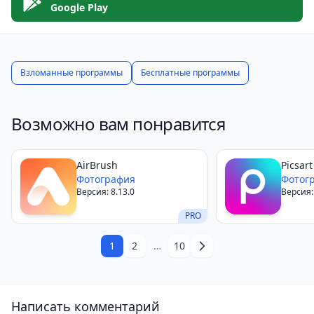
утраченную четкость и живость.
Google Play
Взломанные программы
Бесплатные программы
Возможно вам понравится
AirBrush
Picsart
Фотография
Фотог
Версия: 8.13.0
Версия:
PRO
1
2
…
10
Написать комментарий