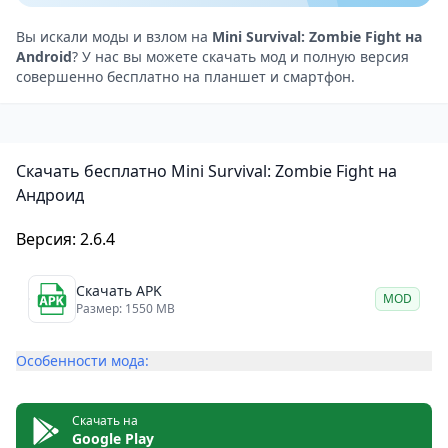
Внезапно вы слышите сигнал тревоги и видите, как
орда зомби осаждает ваше убежище.
Вы искали моды и взлом на
Mini Survival: Zombie Fight на
Android
? У нас вы можете скачать мод и полную версия
Чтобы защитить себя, вы строите сторожевые
совершенно бесплатно на планшет и смартфон.
вышки и устанавливаете на них мощные спутники.
Чем выше уровень башни и спутников, тем
больший урон они смогут нанести зомби.
Скачать бесплатно Mini Survival: Zombie Fight на
Каждый выживший имеет свои профессиональные
Андроид
навыки и боевые способности. Они помогут вам
собирать ресурсы и сражаться с зомби.
Версия: 2.6.4
Улучшайте их, чтобы они стали сильнее.
Исследуйте неизведанные регионы
Скачать APK
MOD
Размер: 1550 MB
Вам предстоит исследовать неизведанные земли
для сбора ресурсов. Вас ждут как минимум четыре
Особенности мода:
острова, полных опасностей. Будьте осторожны с
зомби и не забывайте брать с собой спутников.
Скачать на
Главная цель — выжить!
Google Play