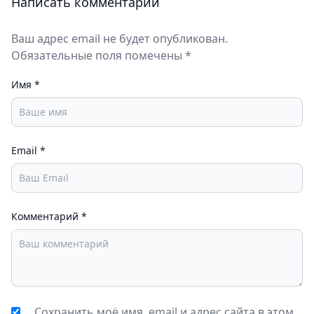
Написать комментарий
В игре есть милые питомцы для кормления и
тренировки. Каждый питомец обладает
Ваш адрес email не будет опубликован.
уникальными навыками, которые могут быть
Обязательные поля помечены *
полезными в бою.
Имя
*
Email
*
Комментарий
*
Сохранить моё имя, email и адрес сайта в этом