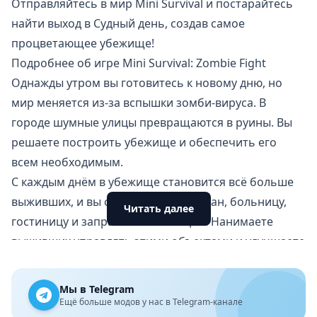
Отправляйтесь в мир Mini Survival и постарайтесь
найти выход в Судный день, создав самое
процветающее убежище!
Подробнее об игре Mini Survival: Zombie Fight
Однажды утром вы готовитесь к новому дню, но
мир меняется из-за вспышки зомби-вируса. В
городе шумные улицы превращаются в руины. Вы
решаете построить убежище и обеспечить его
всем необходимым.
С каждым днём в убежище становится всё больше
выживших, и вы открываете ресторан, больницу,
Читать далее
гостиницу и заправочные станции. Нанимаете
выживших управлять этими объектами и улучшаете
их, чтобы привлечь больше людей.
Зомби приближаются
Мы в Telegram
Ночью зомби подстерегают вас, когда вы спите.
Ещё больше модов у нас в Telegram-канале