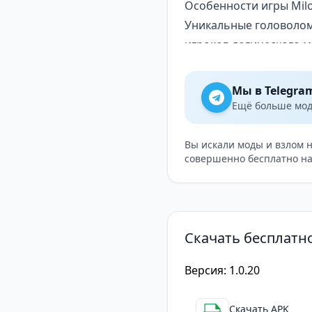
Особенности игры Milo
Уникальные головолом
игроков логического 
Атмосферная графика и
сопровождением, что 
Мы в Telegra
Разнообразие локаций:
Ещё больше модо
имеет свои особенност
Интерактивное окруже
Вы искали моды и взлом 
совершенно бесплатно на
предметы и использова
игровой процесс.
Режимы игры: В игре 
дополнительные задани
Скачать бесплатно
Регулярные обновления
головоломки и другие 
Версия: 1.0.20
Milo and the Magpies
—
игрокам увлекательны
Скачать APK