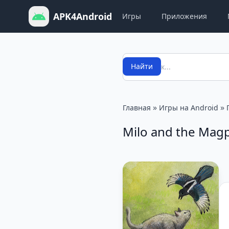
APK4Android
Игры
Приложения
Поиск
Найти
»
»
Главная
Игры на Android
Milo and the Mag