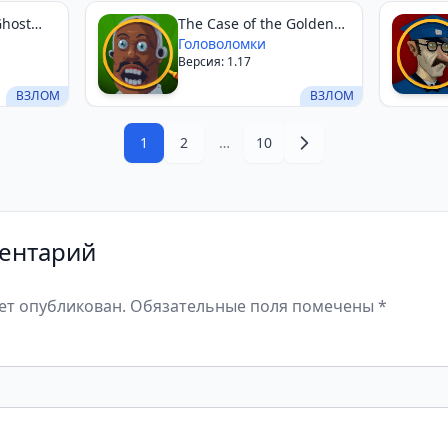
Ghost
The Case of the Golden
Idol
Головоломки
Версия: 1.17
ВЗЛОМ
ВЗЛОМ
1
2
…
10
ентарий
дет опубликован. Обязательные поля помечены *