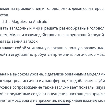
элементы приключения и головоломки, делая её интерес
стов.
nd the Magpies на Android
овать загадочный мир и решать разнообразные головол
роем, Мило, и взаимодействовать с окружающей средой,
азгадывания загадок.
тавляет собой уникальную локацию, полную различных 
ройти игру, вам потребуется применить логическое мы
нена на высоком уровне, с детализированными моделям
глядят реалистично и атмосферно, что добавляет глуби
уковое сопровождение также заслуживает похвалы: зву
ий с предметами создают ощущение настоящего прикл
яет атмосферы и напряжения, подчеркивая важные мо