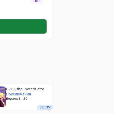
FREE
и простым
по вкусу как
зиться в
BROK the InvestiGator
Приключения
Версия: 1.1.10
ВЗЛОМ