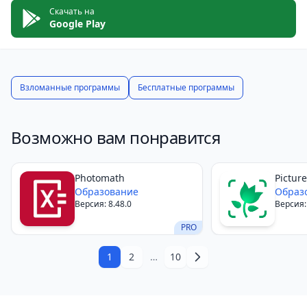
Скачать на
Google Play
Взломанные программы
Бесплатные программы
Возможно вам понравится
Photomath
Pictur
Образование
Образ
Версия: 8.48.0
Версия:
PRO
1
2
…
10