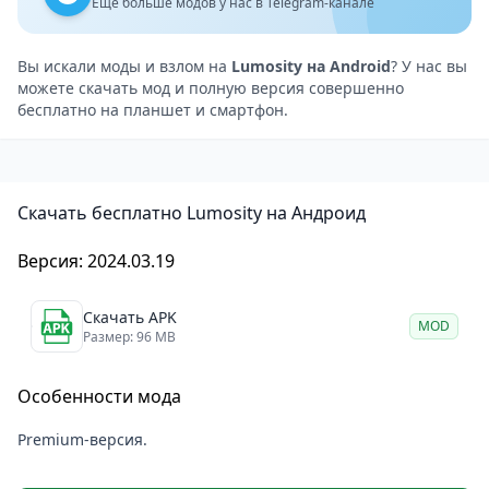
Бесплатная версия ограничивает доступ к
Ещё больше модов у нас в Telegram-канале
тренировкам, предоставляя лишь несколько игр в
день. Полноценное обучение требует подписки,
Вы искали моды и взлом на
Lumosity на Android
? У нас вы
можете скачать мод и полную версия совершенно
которая может показаться дорогой. Кроме того,
бесплатно на планшет и смартфон.
приложение не поддерживает русский язык, что
может быть минусом для некоторых
пользователей.
Скачать бесплатно Lumosity на Андроид
Lumosity – тренажёр для мозга на Android
Lumosity
– это интересный и научно обоснованный
Версия: 2024.03.19
способ тренировки мозга на Android. Оно подойдёт
тем, кто хочет улучшить когнитивные способности,
Скачать APK
MOD
но для полноценного использования придётся
Размер: 96 MB
оформить подписку.
Особенности мода
Premium-версия.