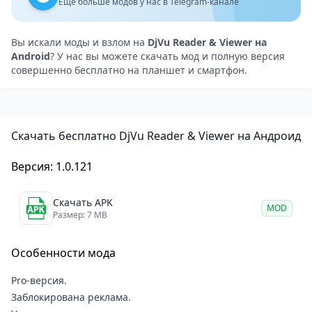
Поддержка закладок: Приложение позволяет
Ещё больше модов у нас в Telegram-канале
добавлять закладки к важным страницам, что
облегчает навигацию по документу.
Вы искали моды и взлом на
DjVu Reader & Viewer на
Android
? У нас вы можете скачать мод и полную версия
Поиск текста: Встроенная функция поиска текста
совершенно бесплатно на планшет и смартфон.
позволяет быстро находить нужную информацию в
документе.
Режим ночного чтения: Приложение поддерживает
Скачать бесплатно DjVu Reader & Viewer на Андроид
режим ночного чтения, который снижает нагрузку
на глаза при чтении в темное время суток.
Версия: 1.0.121
Поддержка облачных сервисов: Приложение
интегрировано с популярными облачными
Скачать APK
MOD
сервисами, такими как Google Drive и Dropbox, что
Размер: 7 MB
позволяет легко открывать и сохранять документы
Особенности мода
в облаке.
Оффлайн-доступ: Приложение позволяет загружать
Pro-версия.
документы на устройство для оффлайн-просмотра,
Заблокирована реклама.