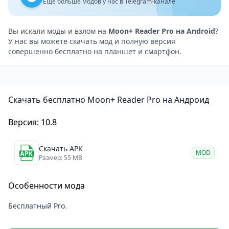
настраивать скорость воспроизведения и таймер
Ещё больше модов у нас в Telegram-канале
остановки.
Удобная навигация: приложение предоставляет
Вы искали моды и взлом на
Moon+ Reader Pro на Android
?
У нас вы можете скачать мод и полную версия
удобную навигацию по книге, включая оглавление,
совершенно бесплатно на планшет и смартфон.
закладки и быстрый переход к нужной странице.
Возможность синхронизации: Moon+ Reader Pro
поддерживает синхронизацию с облачными
Скачать бесплатно Moon+ Reader Pro на Андроид
хранилищами, такими как Dropbox и Google Drive,
что позволяет пользователям получать доступ к
Версия: 10.8
своим книгам на любом устройстве.
Большое количество дополнительных функций:
Скачать APK
MOD
приложение предоставляет множество
Размер: 55 MB
дополнительных функций, таких как резервное
Особенности мода
копирование и восстановление настроек,
настройка яркости экрана, блокировка ориентации
Бесплатный Pro.
экрана и многое другое.