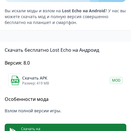
головоломки и исследование, что позволяет
сохранить интерес от начала до конца.
Вы искали моды и взлом на
Lost Echo на Android
? У нас вы
можете скачать мод и полную версия совершенно
Сюжетные повороты: развитие событий заставит
бесплатно на планшет и смартфон.
задуматься, а неожиданные открытия делают
историю ещё более захватывающей.
Графика и атмосфера
Скачать бесплатно Lost Echo на Андроид
Это не просто игра для Android, а произведение
искусства. Lost Echo удивляет своим современным
Версия: 8.0
минималистичным визуальным стилем и
атмосферной музыкой. Детализированные локации
Скачать APK
MOD
и плавная анимация погружают в мир, который
Размер: 419 MB
хочется изучать.
Особенности мода
Для кого игра Lost Echo?
Lost Echo подойдёт тем, кто любит сюжетные игры с
Взлом полной версии игры.
загадками и эмоциональным погружением. Это
идеальный выбор для тех, кто ищет не просто
Скачать на