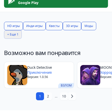
развлечение, а возможность пережить историю.
Google Play
Скачайте её на Android и начните своё путешествие
в поисках истины.
HD игры
Инди-игры
Квесты
3D игры
Моды
+ Еще 1
Возможно вам понравится
Duck Detective
MOON
Приключения
Хорро
Версия: 1.0.56
Версия: 
ВЗЛОМ
1
2
…
10