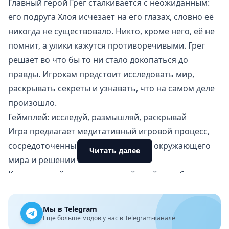
Главный герой Грег сталкивается с неожиданным:
его подруга Хлоя исчезает на его глазах, словно её
никогда не существовало. Никто, кроме него, её не
помнит, а улики кажутся противоречивыми. Грег
решает во что бы то ни стало докопаться до
правды. Игрокам предстоит исследовать мир,
раскрывать секреты и узнавать, что на самом деле
произошло.
Геймплей: исследуй, размышляй, раскрывай
Игра предлагает медитативный игровой процесс,
сосредоточенный на исследовании окружающего
Читать далее
мира и решении головоломок:
Классический квест: взаимодействуйте с объектами,
общайтесь с персонажами и собирайте подсказки,
чтобы продвигаться по сюжету.
Мы в Telegram
Разнообразные задачи: игра сочетает логические
Ещё больше модов у нас в Telegram-канале