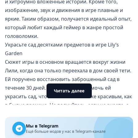
и хитроумно вложенные истории. Кроме того,
изображение, звук и движения в игре плавные и
яркие. Таким образом, получается идеальный опыт,
который любит каждый геймер в жанре простой
головоломки.
Украсьте сад десятками предметов в игре Lily’s
Garden
Сюжет игры в основном вращается вокруг жизни
Лили, когда она только переехала в дом своей тети.
Ей поручено восстановить заброшенный сад в
течение 30 дней. Пришло время помочь ей
Читать далее
украсить сад, чтобы он стал таким же красивым, как
в былые времена. Не волнуйтесь, если не знаете, с
чего начать, — инструкции появятся сами.
В саду есть множество зон для улучшения: фасад
Мы в Telegram
дома, старое озеро, фонтан, улей, собачий домик.
Ещё больше модов у нас в Telegram-канале