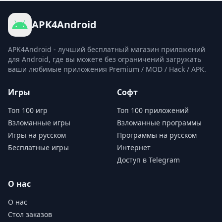
и ярки, что способствует созданию красочной
игровой среды. Кроме того, диалоги выверены до
APK4Android
мелочей, что делает впечатления геймера
полными. Управление в игре также довольно
APK4Android - лучший бесплатный магазин приложений
простое и плавное на экране телефона.
для Android, где вы можете без ограничений загружать
ваши любимые приложения Premium / MOD / Hack / APK.
Игры
Софт
Топ 100 игр
Топ 100 приложений
Взломанные игры
Взломанные программы
Игры на русском
Программы на русском
Бесплатные игры
Интернет
Доступ в Telegram
О нас
О нас
Стол заказов