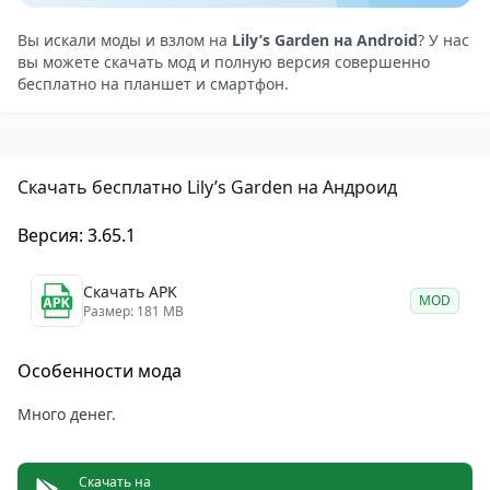
Игрокам нужно время от времени заканчивать
восстановление всех этих локаций. Начнем со
Вы искали моды и взлом на
Lily’s Garden на Android
? У нас
вы можете скачать мод и полную версия совершенно
сбора меда, замены старых фонтанов, прививки
бесплатно на планшет и смартфон.
цветов и украшения сада красивыми предметами.
Но не стоит торопиться, наслаждайтесь всем этим
на фоне тихой музыки.
Скачать бесплатно Lily’s Garden на Андроид
Головоломки, чтобы открыть больше
Веселые головоломки будут переплетаться с
Версия: 3.65.1
украшением сада. Игрокам нужно выполнять их,
чтобы накапливать монеты и со временем
Скачать APK
MOD
улучшать свои навыки. Это поможет игроку
Размер: 181 MB
разблокировать новые вещи в игре, такие как
Особенности мода
цветы, растения, садовые инструменты, украшения
и т.д. Они необходимы, чтобы ускорить
Много денег.
восстановление сада мечты. По мере повышения
уровня будут появляться новые квесты,
Скачать на