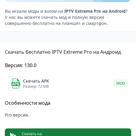
стабильности и производительности. Приложение
справляется с различными кодеками и типами
Вы искали моды и взлом на
IPTV Extreme Pro на Android
?
У нас вы можете скачать мод и полную версия
потоков, обеспечивая плавное воспроизведение
совершенно бесплатно на планшет и смартфон.
даже при нестабильном соединении. Интерфейс
адаптирован для комфортного просмотра как на
смартфонах, так и на планшетах.
Скачать бесплатно IPTV Extreme Pro на Андроид
Среди основных удобств — поддержка
электронного программного гида (EPG),
Версия: 130.0
синхронизация между устройствами и гибкие
параметры воспроизведения. Пользователь может
Скачать APK
MOD
создавать избранное, сортировать каналы по
Размер: 72 MB
категориям и быстро переключаться между ними.
Особенности мода
Особенности
Поддержка множества источников видео и
Pro-версия.
форматов потоков.
Функция управления плейлистами и организация
Скачать на