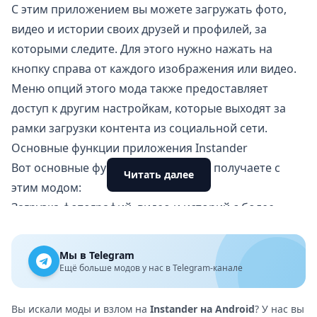
С этим приложением вы можете загружать фото,
видео и истории своих друзей и профилей, за
которыми следите. Для этого нужно нажать на
кнопку справа от каждого изображения или видео.
Меню опций этого мода также предоставляет
доступ к другим настройкам, которые выходят за
рамки загрузки контента из социальной сети.
Основные функции приложения Instander
Вот основные функции, которые вы получаете с
Читать далее
этим модом:
Загрузка фотографий, видео и историй с более
высоким качеством графики.
Просмотр историй в режиме инкогнито.
Мы в Telegram
Скрывать истории, которые вы уже видели.
Ещё больше модов у нас в Telegram-канале
Возможность запретить отправителю видеть, что
вы прочитали его сообщение.
Вы искали моды и взлом на
Instander на Android
? У нас вы