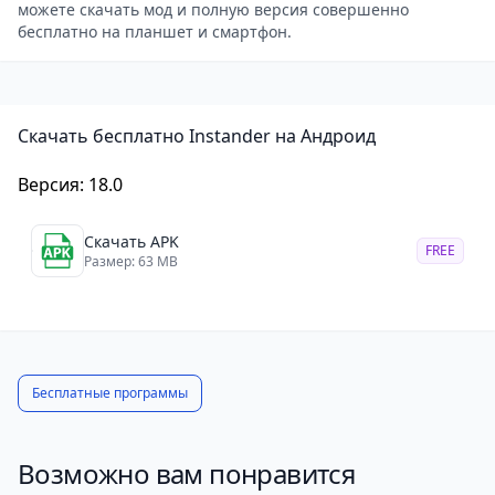
можете скачать мод и полную версия совершенно
Пройти верификацию профиля.
бесплатно на планшет и смартфон.
Отключить анализ данных.
Блокировать рекламу.
Отключить автоматическое воспроизведение
Скачать бесплатно Instander на Андроид
видео и историй.
Выбрать место для загрузки файлов.
Версия: 18.0
Скачать APK
FREE
Размер: 63 MB
Бесплатные программы
Возможно вам понравится