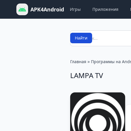
APK4Android
Игры
Приложения
Поиск
Найти
»
Главная
Программы на Andr
LAMPA TV