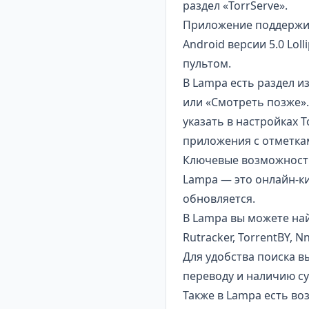
раздел «TorrServe».
Приложение поддержив
Android версии 5.0 Lo
пультом.
В Lampa есть раздел и
или «Смотреть позже».
указать в настройках T
приложения с отметкам
Ключевые возможност
Lampa — это онлайн-к
обновляется.
В Lampa вы можете най
Rutracker, TorrentBY, N
Для удобства поиска в
переводу и наличию су
Также в Lampa есть во