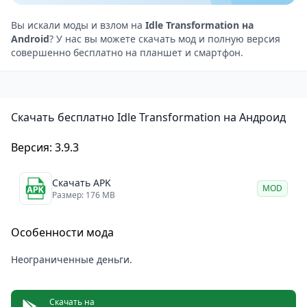
лотерею.
Множество форм: от вполне реальных монстров до
Вы искали моды и взлом на
Idle Transformation на
Android
? У нас вы можете скачать мод и полную версия
вымышленных гибридов — коллекционировать
совершенно бесплатно на планшет и смартфон.
облики интересно даже тем, кто обычно не
собирает ачивки.
Idle-механика без напряга: не нужно постоянно
Скачать бесплатно Idle Transformation на Андроид
кликать — достаточно иногда тапать для ускорения,
а всё остальное происходит само.
Версия: 3.9.3
Уникальность на фоне аналогов: большинство
кликеров зациклены на цифрах и прогрессии, здесь
Скачать APK
MOD
же главная ценность — визуальные изменения и
Размер: 176 MB
сюра при смене формы.
Особенности мода
Игровой процесс и сложность
Стартуете вы с обычного человека, но через пару
Неограниченные деньги.
минут начинается трансформация. Есть условные
стадии: сначала меняется цвет кожи, потом морда,
Скачать на