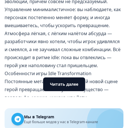
эволюции, причём совсем не предсказуемый.
Управление минималистичное: вы наблюдаете, как
персонаж постепенно меняет форму, и иногда
вмешиваетесь, чтобы ускорить превращение.
Атмосфера лёгкая, с лёгким налётом абсурда —
разработчики явно хотели, чтобы игрок удивлялся
и смеялся, а не заучивал сложные комбинации. Всё
происходит в ритме idle: пока вы отвлеклись —
герой уже наполовину стал пришельцем.
Особенности игры Idle Transformation
Постоянные метаморфозы: в каждой новой сцене
Читать далее
герой превращается в случайное существо —
вервольфа, мумию, чужака или йети.
Эффект неожиданности: разработчики
предупреждают — результат не всегда то, чего
Мы в Telegram
ждёшь, и это превращает процесс в увлекательную
Ещё больше модов у нас в Telegram-канале