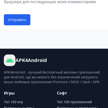
качайте.
браузере для последующих моих комментариев.
Отправить
APK4Android
APK4Android - лучший бесплатный магазин приложений
для Android, где вы можете без ограничений загружать
ваши любимые приложения Premium / MOD / Hack / APK.
Игры
Софт
Топ 100 игр
Топ 100 приложений
Взломанные игры
Взломанные программы