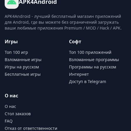
APK4Android
эти бонусы появляются случайным образом, и
использовать их удастся нечасто.
APK4Android - лучший бесплатный магазин приложений
Графика и звук улучшились в игре Hunter Assassin 2
для Android, где вы можете без ограничений загружать
Хотя качество 2D-графики в Hunter Assassin 2
ваши любимые приложения Premium / MOD / Hack / APK.
осталось прежним, игра стала гораздо проще и
Игры
Софт
красивее. Это позволяет игрокам лучше
ориентироваться на карте и принимать более
Топ 100 игр
Топ 100 приложений
правильные решения в любых ситуациях.
Взломанные игры
Взломанные программы
Кроме того, звуки в игре создают дополнительный
Игры на русском
Программы на русском
Бесплатные игры
Интернет
азарт для игроков. Звук при подбирании алмазов у
Доступ в Telegram
врага, звуки выстрелов во время напряженных
столкновений – все они проработаны
О нас
соответствующим образом, чтобы вызвать у
О нас
игроков чувство восторга во время прохождения
Стол заказов
игры.
FAQ
Отказ от ответственности