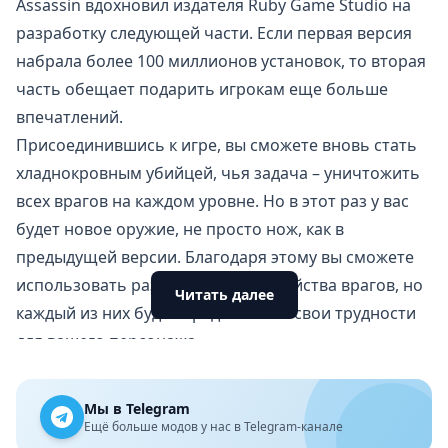
Assassin вдохновил издателя Ruby Game Studio на
разработку следующей части. Если первая версия
набрала более 100 миллионов установок, то вторая
часть обещает подарить игрокам еще больше
впечатлений.
Присоединившись к игре, вы сможете вновь стать
хладнокровным убийцей, чья задача – уничтожить
всех врагов на каждом уровне. Но в этот раз у вас
будет новое оружие, не просто нож, как в
предыдущей версии. Благодаря этому вы сможете
использовать разные способы убийства врагов, но
Читать далее
каждый из них будет представлять свои трудности
для вашего персонажа.
Предыстория и геймплей
В целом, контекст и геймплей Hunter Assassin 2
Мы в Telegram
останутся неизменными по сравнению с
Ещё больше модов у нас в Telegram-канале