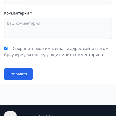
и слабыми сторонами, которые вам предстоит
раскрыть. Кроме того, не забывайте менять
Комментарий
*
персонажей через систему ротации в магазине с
помощью бриллиантов, собранных на каждом
уровне.
Предметы поддержки
Хотя в игре Hunter Assassin 2 представлено
Сохранить моё имя, email и адрес сайта в этом
большое разнообразие оружия и возможность его
браузере для последующих моих комментариев.
постоянного улучшения, издательство Ruby Game
Studio все же предлагает игрокам различные
бонусы, которые могут помочь в критических
Отправить
ситуациях. Эффективность этих предметов
поддержки неоспорима, ведь они могут помочь
уничтожить врага на каждом уровне игры.
Например, одна ракета, танк или ядерная
боеголовка могут уничтожить тень врага. Конечно,