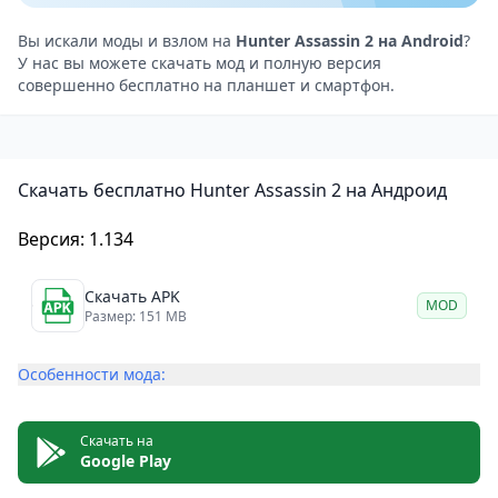
предыдущей версией игры. Поэтому мы не будем
подробно останавливаться на этих аспектах.
Вы искали моды и взлом на
Hunter Assassin 2 на Android
?
У нас вы можете скачать мод и полную версия
Действие игры по-прежнему будет происходить на
совершенно бесплатно на планшет и смартфон.
большой стройке, где будут расставлены ящики с
товарами для обеспечения безопасности
преступных группировок. Каким-то образом, в это
Скачать бесплатно Hunter Assassin 2 на Андроид
место пробрался ассасин, чья цель – уничтожить
всех врагов и найти что-то важное.
Версия: 1.134
Соответственно, враги будут постоянно
патрулировать карту, а их обзор будет ограничен
Скачать APK
MOD
определенной областью. Игрокам нужно
Размер: 151 MB
действовать в тишине и, конечно, избегать света
Особенности мода:
фонариков охранников, чтобы не быть
обнаруженными. В целом, геймплей этой игры
очень прост и управляется одним касанием экрана.
Скачать на
Google Play
То есть, игроку будет указано правильное