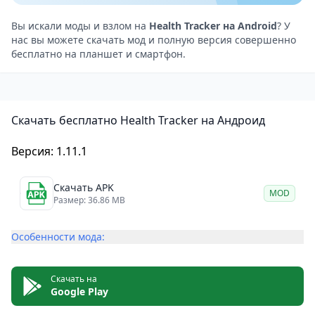
Напоминания о необходимости измерений и
приема лекарств.
Вы искали моды и взлом на
Health Tracker на Android
? У
нас вы можете скачать мод и полную версия совершенно
Возможность создания резервных копий данных и
бесплатно на планшет и смартфон.
экспорта в различные форматы.
Недостатки
Отсутствие некоторых специализированных
Скачать бесплатно Health Tracker на Андроид
функций для отслеживания определенных
заболеваний или состояний.
Версия: 1.11.1
Необходимость в ручном вводе некоторых данных,
что может быть неудобно для некоторых
Скачать APK
MOD
пользователей.
Размер: 36.86 MB
Health Tracker: отслеживайте свое здоровье и
Особенности мода:
достигайте своих целей с помощью этого
полезного приложения для Android
Health Tracker — это удобное приложение для
Скачать на
Google Play
отслеживания здоровья и физической активности.