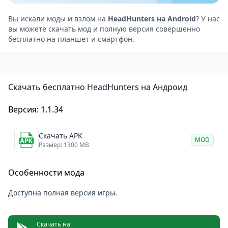
Визуально игра выглядит лёгкой и даже забавной —
Вы искали моды и взлом на
HeadHunters на Android
? У нас
яркие цвета, простые формы, хаотичное движение.
вы можете скачать мод и полную версия совершенно
Но за этой простотой скрывается довольно
бесплатно на планшет и смартфон.
хардкорная механика. Во-первых, нужно следить за
положением головы: она не привязана к телу
автоматически, и соперник может перехватить
Скачать бесплатно HeadHunters на Андроид
ваше туловище, если вы замешкались. Во-вторых,
арены маленькие и полны препятствий — в
Версия: 1.1.34
результате бой превращается в бешеную погоню,
Скачать APK
где каждый сантиметр и каждый угол имеют
MOD
Размер: 1300 MB
значение.
Смена тел как основа геймплея
Особенности мода
Главное, что выделяет HeadHunters на фоне других
Доступна полная версия игры.
мультиплеерных драк — это постоянная смена
классов на лету. В большинстве файтингов вы
выбираете персонажа в начале и остаётесь с ним
Скачать на