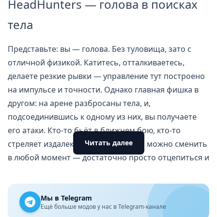
HeadHunters — голова в поисках
тела
Представьте: вы — голова. Без туловища, зато с
отличной физикой. Катитесь, отталкиваетесь,
делаете резкие рывки — управление тут построено
на импульсе и точности. Однако главная фишка в
другом: на арене разбросаны тела, и,
подсоединившись к одному из них, вы получаете
его атаки. Кто-то бьёт в ближнем бою, кто-то
Читать далее
стреляет издалека. Более того, тело можно сменить
в любой момент — достаточно просто отцепиться и
прикатиться к другому. Именно поэтому тактика
постоянно меняется: только что вы давили на
дистанции, а через секунду уже врываетесь в гущу с
Мы в Telegram
Ещё больше модов у нас в Telegram-канале
мечом наперевес.