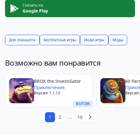
Скачать на
Google Play
Для планшета
Бесплатные игры
Инди-игры
Моды
Возможно вам понравится
BROK the InvestiGator
60 Par
Приключения
Прикл
Версия: 1.1.13
Версия: 
ВЗЛОМ
1
2
…
10