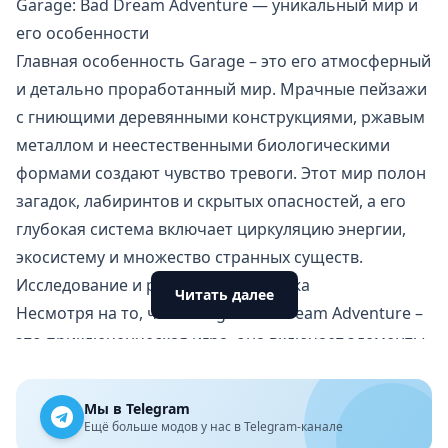
Garage: Bad Dream Adventure — уникальный мир и
его особенности
Главная особенность Garage – это его атмосферный
и детально проработанный мир. Мрачные пейзажи
с гниющими деревянными конструкциями, ржавым
металлом и неестественными биологическими
формами создают чувство тревоги. Этот мир полон
загадок, лабиринтов и скрытых опасностей, а его
глубокая система включает циркуляцию энергии,
экосистему и множество странных существ.
Исследование и развитие персонажа
Читать далее
Несмотря на то, что Garage: Bad Dream Adventure –
это приключенческая игра, она включает элементы
ролевой игры. Ваш персонаж может развиваться,
модифицируя свое тело и получая новые
Мы в Telegram
способности. В игре также есть сложная система
Ещё больше модов у нас в Telegram-канале