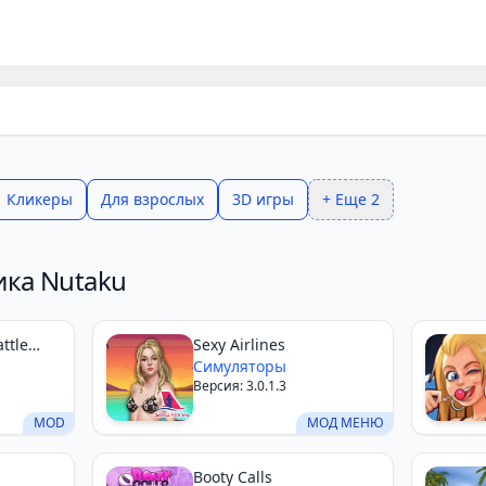
Кликеры
Для взрослых
3D игры
+ Еще 2
ика Nutaku
ttle
Sexy Airlines
Симуляторы
Версия: 3.0.1.3
MOD
МОД МЕНЮ
Booty Calls