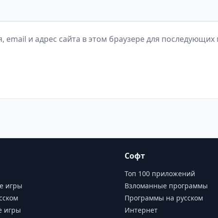
, email и адрес сайта в этом браузере для последующих
Софт
Топ 100 приложений
е игры
Взломанные программы
сском
Программы на русском
е игры
Интернет