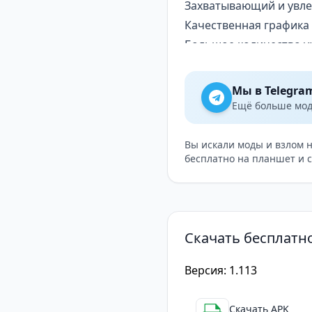
Захватывающий и увле
Качественная графика
Большое количество у
Регулярные обновлени
Недостатки игры
Мы в Telegra
Наличие внутриигровых
Ещё больше модо
Сложность для новичко
Откровенное сексуаль
Вы искали моды и взлом 
бесплатно на планшет и 
Fap CEO на Андроид —
Fap CEO
— замечательн
процесс с качественн
множество уровней и д
Скачать бесплатн
недостатки, например,
отличный выбор для л
Версия: 1.113
Скачать APK