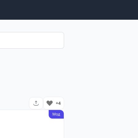
+4
Мод