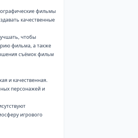
рнографические фильмы
оздавать качественные
лучшать, чтобы
рию фильма, а также
ершения съёмок фильм
кая и качественная.
нных персонажей и
исутствуют
мосферу игрового