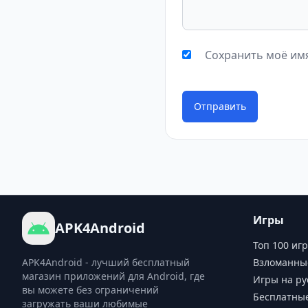
Сохранить моё имя
Отправить
Игры
APK4Android
Топ 100 игр
APK4Android - лучший бесплатный
Взломанны
магазин приложений для Android, где
Игры на ру
вы можете без ограничений
Бесплатны
загружать ваши любимые