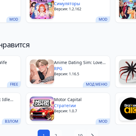
Симуляторы
Версия: 1.2.162
MOD
MOD
нравится
Wife
Anime Dating Sim: Love
Stories
RPG
Версия: 1.16.5
FREE
МОД МЕНЮ
 Idle
Motor Capital
Стратегии
Версия: 1.0.7
ВЗЛОМ
MOD
1
2
…
10