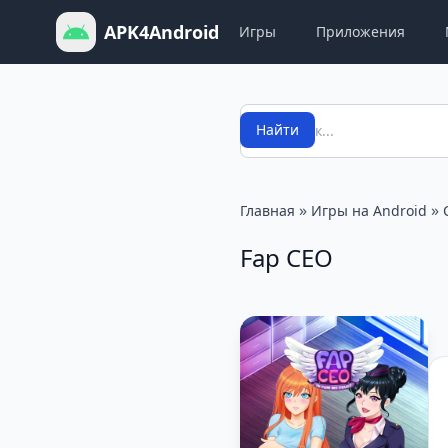
APK4Android
Игры
Приложения
Поиск
Найти
»
»
Главная
Игры на Android
Fap CEO