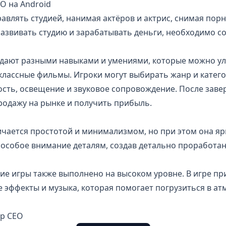
EO на Android
равлять студией, нанимая актёров и актрис, снимая по
развивать студию и зарабатывать деньги, необходимо с
адают разными навыками и умениями, которые можно у
классные фильмы. Игроки могут выбирать жанр и катего
ость, освещение и звуковое сопровождение. После зав
родажу на рынке и получить прибыль.
ичается простотой и минимализмом, но при этом она яр
 особое внимание деталям, создав детально проработа
е игры также выполнено на высоком уровне. В игре пр
 эффекты и музыка, которая помогает погрузиться в ат
ap CEO