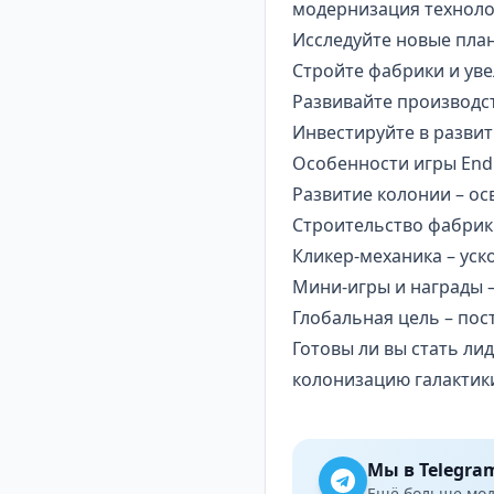
модернизация технолог
Исследуйте новые пла
Стройте фабрики и ув
Развивайте производст
Инвестируйте в развит
Особенности игры Endle
Развитие колонии – ос
Строительство фабрик 
Кликер-механика – ус
Мини-игры и награды –
Глобальная цель – пос
Готовы ли вы стать ли
колонизацию галактик
Мы в Telegra
Ещё больше модо