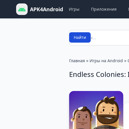
APK4Android
Игры
Приложения
Поиск
Найти
»
»
Главная
Игры на Android
Endless Colonies: 