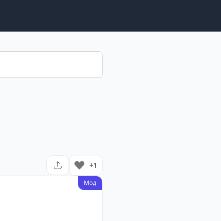
+1
Мод