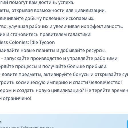
ий помогут вам достичь успеха.
неты, открывая возможности для цивилизации.
еличивайте добычу полезных ископаемых.
во, улучшая рабочих и увеличивая их эффективность.
ие и становитесь правителем галактики!
ss Colonies: Idle Tycoon
ваивайте новые планеты и добывайте ресурсы.
– запускайте производство и управляйте рабочими.
коряйте процессы и получайте больше прибыли.
 ловите предметы, активируйте бонусы и открывайте су
троить космическую империю и спасти человечество!
дером и создать новую цивилизацию? Не теряйте времен
и ограничено!
m
в у нас в Telegram-канале