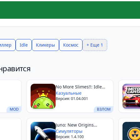
иллер
Idle
Кликеры
Космос
+ Еще 1
нравится
No More Slimes!!: Idle
Action
Казуальные
Версия: 01.04.001
MOD
ВЗЛОМ
Juno: New Origins
Complete Ed.
Симуляторы
Версия: 1.4.100