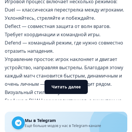
Игровой процесс включает несколько режимов:
Duel — классическая перестрелка между игроками.
Уклоняйтесь, стреляйте и побеждайте.
Deflect — совместная защита от волн врагов.
Требует координации и командной игры.
Defend — командный режим, где нужно совместно
отразить нападения.
Управление простое: игрок наклоняет и двигает
устройство, направляя выстрелы. Благодаря этому
каждый матч становится быстрым, динамичным и
очень личным — ведь соперник сидит рядом.
Читать далее
Визуальный стиль и звук
Графика в DUAL! минималистичная, с акцентом на
световые эффекты и плавную анимацию. Всё
выглядит стильно и современно, не отвлекая от
Мы в Telegram
основного — соревновательного геймплея.
Ещё больше модов у нас в Telegram-канале