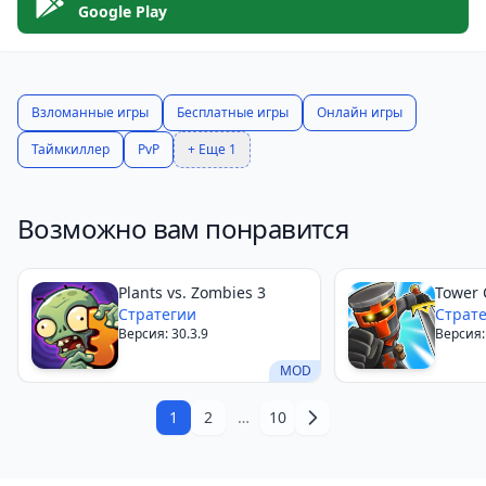
Google Play
Взломанные игры
Бесплатные игры
Онлайн игры
Таймкиллер
PvP
+ Еще 1
Возможно вам понравится
Plants vs. Zombies 3
Tower 
Стратегии
Страт
Версия: 30.3.9
Версия:
MOD
1
2
…
10