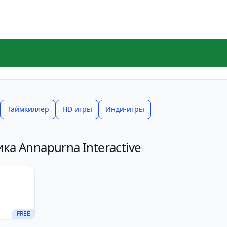
Таймкиллер
HD игры
Инди-игры
ка Annapurna Interactive
FREE