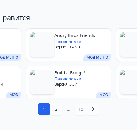
нравится
Angry Birds Friends
Головоломки
Версия: 14.6.0
ОД МЕНЮ
МОД МЕНЮ
Build a Bridge!
Головоломки
14
Версия: 5.3.4
MOD
MOD
1
2
…
10