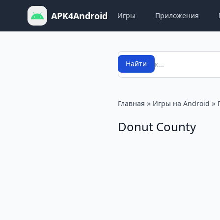
APK4Android
Игры
Приложения
Поиск
Найти
»
»
Главная
Игры на Android
Donut County