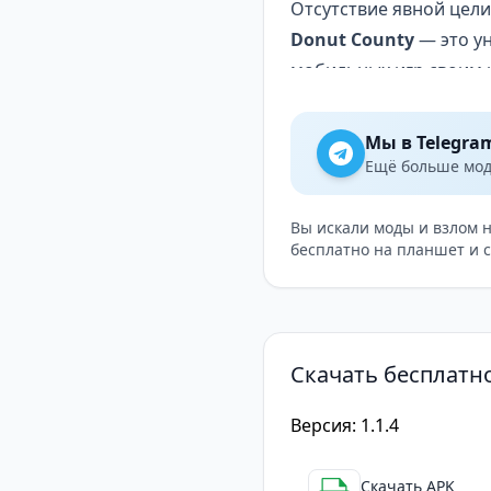
Отсутствие явной цел
Donut County
— это ун
мобильных игр своим 
музыкальное сопровож
Однако, некоторым игр
Мы в Telegra
явной цели. В целом, 
Ещё больше модо
и интересное в мире м
Вы искали моды и взлом 
бесплатно на планшет и 
Скачать бесплатн
Версия: 1.1.4
Скачать APK