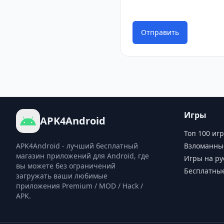
Отправить
Игры
APK4Android
Топ 100 игр
APK4Android - лучший бесплатный
Взломанны
магазин приложений для Android, где
Игры на ру
вы можете без ограничений
Бесплатны
загружать ваши любимые
приложения Premium / MOD / Hack /
APK.