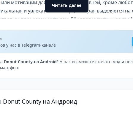
и или мотивации для прохождения уровней, кроме любоп
Читать далее
икальная и увлекательная игра, которая выделяется на 
игровым процессом и стилем. Её минималистичная граф
дение и наличие юмора привлекают внимание широкого
окам может не понравиться то, что игра не очень про
m
стоит порекомендовать Donut County всем, кто хочет по
в у нас в Telegram-канале
обильных игр.
на
Donut County на Android
? У нас вы можете скачать мод и п
смартфон.
о Donut County на Андроид