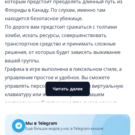
которым предстоит преодолеть длинный путь из
Флориды в Канаду. По слухам, именно там
находится безопасное убежище.
По дороге вам предстоит сражаться с толпами
зомби, искать ресурсы, совершенствовать
транспортное средство и принимать сложные
решения, от которых будет зависеть выживание
вашей группы.
Графика в игре выполнена в пиксельном стиле, а
управление простое и удобное. Вы сможете
управлять персонажами, используя виртуальную
Читать далее
клавиатуру или жесты на экране. В вашем
распоряжении будет множество видов оружия,
начиная от простых дубинок и заканчивая
автоматами и гранатами. Кроме того, вы сможете
Мы в Telegram
создать своих уникальных персонажей и настроить
Ещё больше модов у нас в Telegram-канале