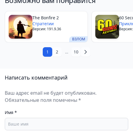
Возможно вам понравится
новичков могут стать преградой для некоторых
игроков.
The Bonfire 2
60 Sec
Стратегии
Прикл
Версия: 191.9.36
Версия: 
ВЗЛОМ
1
2
…
10
Написать комментарий
Ваш адрес email не будет опубликован.
Обязательные поля помечены *
Имя
*