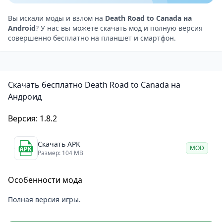
их навыки и характеристики по своему вкусу.
Несколько режимов игры
Вы искали моды и взлом на
Death Road to Canada на
Android
? У нас вы можете скачать мод и полную версия
Игра предлагает разнообразные режимы игры,
совершенно бесплатно на планшет и смартфон.
такие как режим истории, бесконечный режим и
режим ежедневных испытаний.
В режиме истории игроки следуют заранее
Скачать бесплатно Death Road to Canada на
подготовленному сценарию с определёнными
Андроид
персонажами и событиями. В бесконечном режиме
главная задача — продержаться на дороге как
Версия: 1.8.2
можно дольше. А режим ежедневных испытаний
каждый день предлагает новые задания.
Скачать APK
MOD
Размер: 104 MB
Плюсы игры
: увлекательный игровой процесс,
пиксельная графика, множество видов оружия и
Особенности мода
настроек персонажей, различные режимы игры.
Минусы
: сложность может показаться высокой для
Полная версия игры.
новичков, а также отсутствие подробного