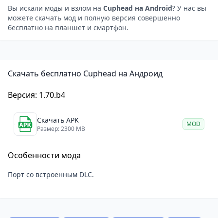
боссом, который обладает характеристиками,
Вы искали моды и взлом на
Cuphead на Android
? У нас вы
можете скачать мод и полную версия совершенно
аналогичными монстрам на локации, но в
бесплатно на планшет и смартфон.
несколько раз мощнее их.
Музыкальное оформление выполнено в духе
времени — звучат джазовые композиции в
Скачать бесплатно Cuphead на Андроид
современной обработке.
Несмотря на «ми-ми-мишную»
Версия: 1.70.b4
мультипликационную красочность, прохождение
уровней оказывается сложнее, чем можно было бы
Скачать APK
MOD
предположить.
Размер: 2300 MB
Особенности мода
Порт со встроенным DLC.