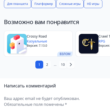
Для планшета
Платформер
Сложные игры
HD игры
Возможно вам понравится
Crossy Road
Crawl T
Казуальные
RPG
Версия: 7.13.0
Версия:
ВЗЛОМ
1
2
…
10
Написать комментарий
Ваш адрес email не будет опубликован.
Обязательные поля помечены *