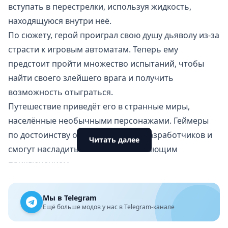
вступать в перестрелки, используя жидкость,
находящуюся внутри неё.
По сюжету, герой проиграл свою душу дьяволу из-за
страсти к игровым автоматам. Теперь ему
предстоит пройти множество испытаний, чтобы
найти своего злейшего врага и получить
возможность отыграться.
Путешествие приведёт его в странные миры,
населённые необычными персонажами. Геймеры
по достоинству оценят фантазии разработчиков и
Читать далее
смогут насладиться этим захватывающим
приключением.
Особенности игры
Игрок берёт на себя управление персонажем по
Мы в Telegram
имени Капхед.
Ещё больше модов у нас в Telegram-канале
В конце каждого уровня героев ожидает встреча с