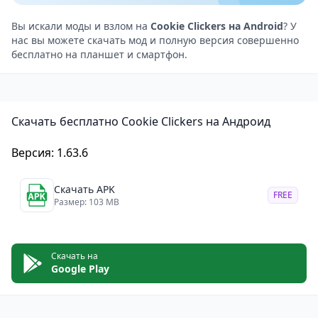
необходимости совершать какие-либо покупки.
Плюсы:
Вы искали моды и взлом на
Cookie Clickers на Android
? У
нас вы можете скачать мод и полную версия совершенно
Простой и увлекательный геймплей
бесплатно на планшет и смартфон.
Бесконечные возможности повторного
прохождения
Регулярные обновления с новым контентом
Скачать бесплатно Cookie Clickers на Андроид
Милая и красочная графика
Можно играть бесплатно
Версия: 1.63.6
Минусы:
Микротранзакции
Скачать APK
FREE
Может стать немного однообразным
Размер: 103 MB
Нет русского языка
В целом, Cookie Clicker — это увлекательная и
Скачать на
затягивающая игра, которая идеально подходит для
Google Play
игроков, которые хотят проводить за ней короткие
игровые сессии.