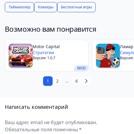
Таймкиллер
Кликеры
Бесплатные игры
Возможно вам понравится
Motor Capital
Ламар
Стратегии
Видео
Симул
Версия: 1.0.7
Версия:
MOD
1
2
…
6
Написать комментарий
Ваш адрес email не будет опубликован.
Обязательные поля помечены *