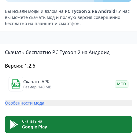
могут конкурировать с другими компаниями,
управляемыми игроками со всего мира.
Вы искали моды и взлом на
PC Tycoon 2 на Android
? У нас
вы можете скачать мод и полную версия совершенно
Плюсы игры
бесплатно на планшет и смартфон.
Большое количество компонентов для создания
компьютеров.
Реалистичная экономическая модель.
Скачать бесплатно PC Tycoon 2 на Андроид
Режим многопользовательской игры.
Возможность создавать свои собственные модели
Версия: 1.2.6
компьютеров.
Минусы игры
Скачать APK
MOD
Отсутствие учебника или подробного руководства
Размер: 140 MB
может сделать игру сложной для новичков.
Особенности мода:
Графика и звуковые эффекты не самые лучшие.
PC Tycoon 2 — станьте магнатом компьютерной
индустрии на своем Android-устройстве
Скачать на
Google Play
PC Tycoon 2 — это отличный выбор для любителей