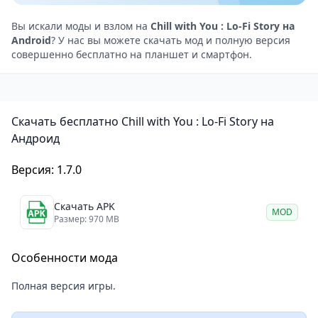
Городской фон: далёкий гул машин, стук клавиш,
тиканье часов.
Вы искали моды и взлом на
Chill with You : Lo-Fi Story на
Android
? У нас вы можете скачать мод и полную версия
Иногда лучший выбор — выключить музыку
совершенно бесплатно на планшет и смартфон.
вообще и просто слушать, как капли падают на
подоконник. Эта свобода создаёт ощущение
персонализированного рабочего пространства, где
Скачать бесплатно Chill with You : Lo-Fi Story на
вы сами задаёте настроение.
Андроид
Особенно ценится интеграция помодоро-таймера:
25 минут работы, 5 минут отдыха. В перерыве вы
Версия: 1.7.0
можете поговорить с Сатонэ, узнать её мысли,
услышать отрывок из нового рассказа. Эти
Скачать APK
MOD
Размер: 970 MB
моменты — не диалоги с выбором ответов, а
наблюдения, которые постепенно раскрывают её
Особенности мода
внутренний мир.
Эмоции через минимализм
Полная версия игры.
Игра не использует яркие спецэффекты или