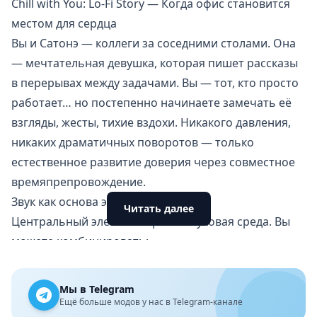
Chill with You: Lo-Fi Story — Когда офис становится
местом для сердца
Вы и Сатонэ — коллеги за соседними столами. Она
— мечтательная девушка, которая пишет рассказы
в перерывах между задачами. Вы — тот, кто просто
работает… но постепенно начинаете замечать её
взгляды, жесты, тихие вздохи. Никакого давления,
никаких драматичных поворотов — только
естественное развитие доверия через совместное
времяпрепровождение.
Звук как основа эмоций
Читать далее
Центральный элемент игры — звуковая среда. Вы
можете комбинировать:
Лоу-фай треки с мягкими битами,
Природные звуки: дождь, ветер, шум леса, пение
Мы в Telegram
птиц,
Ещё больше модов у нас в Telegram-канале