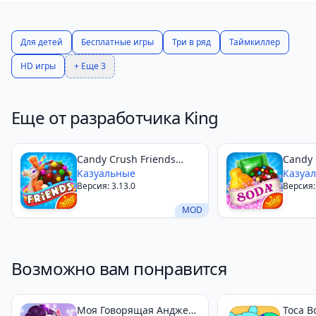
Для детей
Бесплатные игры
Три в ряд
Таймкиллер
HD игры
+ Еще 3
Еще от разработчика King
Candy Crush Friends
Candy 
Saga
Казуальные
Казуа
Версия: 3.13.0
Версия:
MOD
Возможно вам понравится
Моя Говорящая Анджела
Toca B