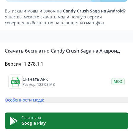
Но игру можно пройти и без них, нужно только
больше времени и усилий.
Вы искали моды и взлом на
Candy Crush Saga на Android
?
У нас вы можете скачать мод и полную версия
Candy Crush Saga: захватывающая головоломка с
совершенно бесплатно на планшет и смартфон.
конфетами для Android
Candy Crush Saga — это увлекательная игра-
головоломка, которая понравится любителям
Скачать бесплатно Candy Crush Saga на Андроид
казуальных игр. В ней вас ждёт яркая графика,
простая механика и множество уровней.
Версия: 1.278.1.1
Хотя в игре есть возможность совершать
внутриигровые покупки, вы можете пройти её и без
Скачать APK
MOD
них, просто потратив больше времени и усилий.
Размер: 122.08 MB
Если вы ищете захватывающую и увлекательную
Особенности мода:
игру для своего Android-устройства, то Candy Crush
Saga определённо стоит попробовать!
Скачать на
Google Play