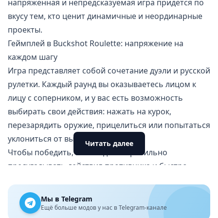
напряженная и непредсказуемая игра придётся по
вкусу тем, кто ценит динамичные и неординарные
проекты.
Геймплей в Buckshot Roulette: напряжение на
каждом шагу
Игра представляет собой сочетание дуэли и русской
рулетки. Каждый раунд вы оказываетесь лицом к
лицу с соперником, и у вас есть возможность
выбирать свои действия: нажать на курок,
перезарядить оружие, прицелиться или попытаться
уклониться от выстрела.
Читать далее
Чтобы победить, необходимо правильно
предугадывать действия противника и быстро
реагировать. Иногда вам может повезти, и обойма
окажется пустой, но чаще судьба преподносит
Мы в Telegram
неожиданные сюрпризы. Проявление удачи и
Ещё больше модов у нас в Telegram-канале