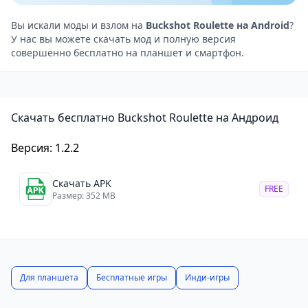
искусная стратегия делают каждый раунд
уникальным и увлекательным.
Вы искали моды и взлом на
Buckshot Roulette на Android
?
У нас вы можете скачать мод и полную версия
Графика и атмосфера
совершенно бесплатно на планшет и смартфон.
Графика в игре Buckshot Roulette выполнена в стиле
минимализма, с элементами нуара и вестерн-
эстетики. Эта игра для Android создает атмосферу
Скачать бесплатно Buckshot Roulette на Андроид
старых фильмов о Диком Западе, используя темные
оттенки и резкие контуры.
Версия: 1.2.2
Звуковое сопровождение в игре усиливает
напряжение. Выстрелы и перезарядки звучат
Скачать APK
FREE
реалистично, а гнетущая тишина, которая часто
Размер: 352 MB
прерывается в самый неожиданный момент,
создаёт ощущение тревожности.
Как играть
Для начала выберите уровень сложности и освойте
Для планшета
Бесплатные игры
Инди-игры
основные приёмы игры. Ваше главное оружие —