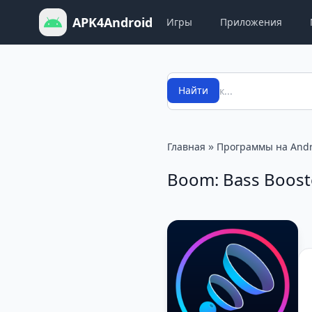
APK4Android
Игры
Приложения
Поиск
Найти
»
Главная
Программы на Andr
Boom: Bass Booste