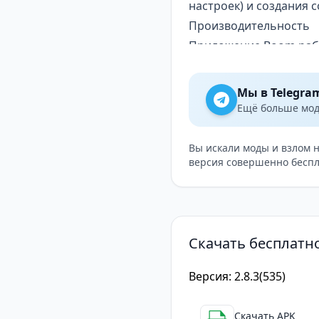
настроек) и создания 
Производительность
Приложение Boom рабо
таких как замедление 
действительно улучшаю
Мы в Telegra
Boom: Bass Booster & 
Ещё больше модо
Android
В целом, Boom: Bass Bo
Вы искали моды и взлом 
версия совершенно беспл
улучшить звучание сво
Его простой интерфейс
незаменимым инструме
Скачать бесплатно
Версия: 2.8.3(535)
Скачать APK