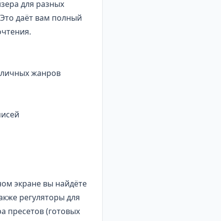
зера для разных
Это даёт вам полный
очтения.
азличных жанров
писей
ном экране вы найдёте
акже регуляторы для
а пресетов (готовых