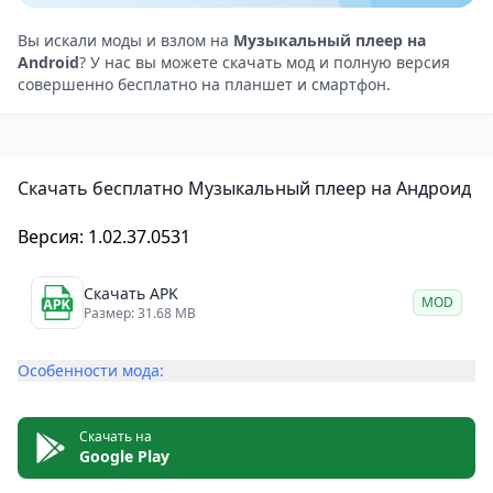
Каждый человек уникален, и его восприятие музыки
тоже уникально. В
Music Player
вы можете
Вы искали моды и взлом на
Музыкальный плеер на
Android
? У нас вы можете скачать мод и полную версия
настроить звук так, чтобы он был идеальным для
совершенно бесплатно на планшет и смартфон.
вас. Вы можете регулировать громкость в
зависимости от ситуации и создавать
индивидуальный звуковой опыт.
Скачать бесплатно Музыкальный плеер на Андроид
В Music Player представлено множество уникальных
и новых музыкальных жанров, которые помогут вам
Версия: 1.02.37.0531
открыть для себя что-то новое. Погрузитесь в мир
звуков и насладитесь расслабляющей музыкой
Скачать APK
MOD
после долгого и утомительного дня.
Размер: 31.68 MB
С Music Player вы можете создавать жизненную
Особенности мода:
энергию и делать музыку захватывающей. Будьте
креативны и настраивайте звук в соответствии с
вашими желаниями.
Скачать на
Google Play
Плейлисты