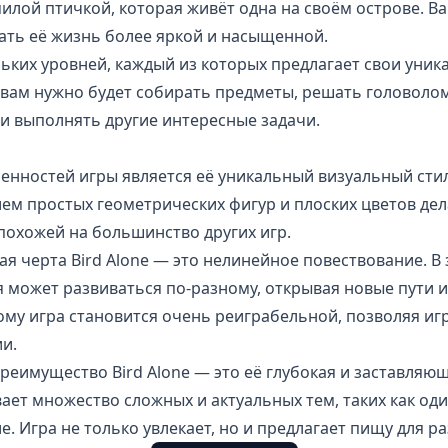
милой птичкой, которая живёт одна на своём острове. 
лать её жизнь более яркой и насыщенной.
льких уровней, каждый из которых предлагает свои уник
 вам нужно будет собирать предметы, решать головолом
и выполнять другие интересные задачи.
бенностей игры является её уникальный визуальный ст
ем простых геометрических фигур и плоских цветов дел
охожей на большинство других игр.
я черта Bird Alone — это нелинейное повествование. В
 может развиваться по-разному, открывая новые пути 
ому игра становится очень реиграбельной, позволяя иг
и.
преимущество Bird Alone — это её глубокая и заставляю
вает множество сложных и актуальных тем, таких как од
. Игра не только увлекает, но и предлагает пищу для 