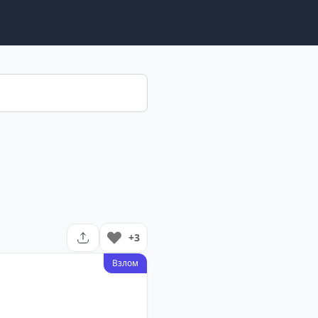
+3
Взлом