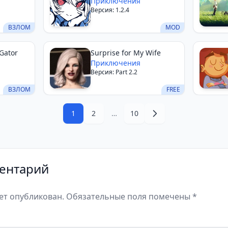
AND me
Приключения
Версия: 1.2.4
ВЗЛОМ
MOD
Gator
Surprise for My Wife
Приключения
Версия: Part 2.2
ВЗЛОМ
FREE
1
2
…
10
ентарий
дет опубликован. Обязательные поля помечены *