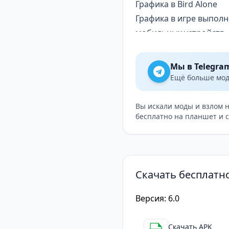
Графика в Bird Alone
Графика в игре выпол
мобильных устройств.
платформах, позволяя 
Однако, как и многие д
Мы в Telegra
уровням и функциям и
Ещё больше модо
Bird Alone — это уник
визуальным стилем и 
Вы искали моды и взлом 
бесплатно на планшет и 
и запоминающееся, то 
Скачать бесплатно
Версия: 6.0
Скачать APK