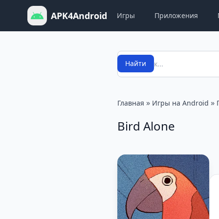
APK4Android
Игры
Приложения
Поиск
Найти
»
»
Главная
Игры на Android
Bird Alone