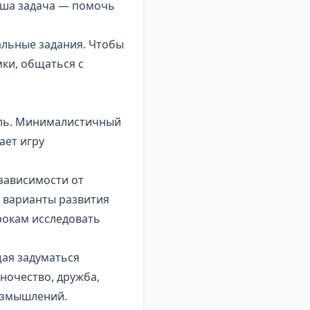
Ваша задача — помочь
альные задания. Чтобы
ки, общаться с
иль. Минималистичный
ает игру
 зависимости от
и варианты развития
рокам исследовать
щая задуматься
иночество, дружба,
размышлений.