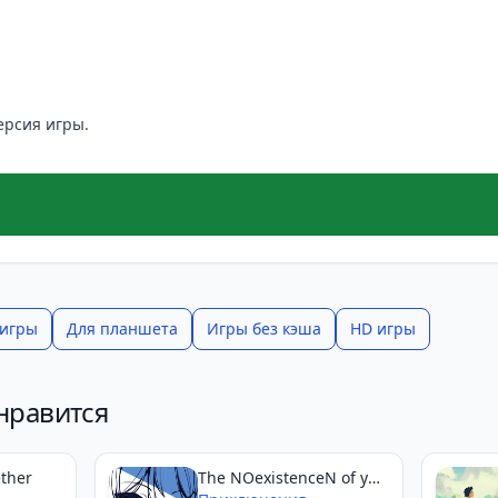
ерсия игры.
 игры
Для планшета
Игры без кэша
HD игры
нравится
ether
The NOexistenceN of you