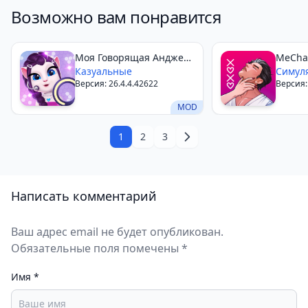
заинтересует.
Возможно вам понравится
Также она подойдёт для игроков, ищущих
спокойный, но увлекательный геймплей без стресса
Моя Говорящая Анджела
MeCha
и агрессии. Приключения в Лунной долине — это
2
Казуальные
Симул
миксим между приключением и релаксацией,
Версия: 26.4.4.42622
Версия:
идеальный баланс для каждодневного игрового
MOD
сеанса. Скачайте на Android и начните свою
1
2
3
историю спасения лошадей прямо сейчас.
Написать комментарий
Ваш адрес email не будет опубликован.
Обязательные поля помечены *
Имя
*