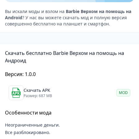
Уход и симуляция жизни — расчёсывайте, кормите
и заботьтесь о лошадях, чтобы завоевать их
Вы искали моды и взлом на
Barbie Верхом на помощь на
Android
? У нас вы можете скачать мод и полную версия
доверие
совершенно бесплатно на планшет и смартфон.
Соревнования и гонки — тренируйте навыки
верховой езды и участвуйте в скачках по долине за
звёзды и рекорды
Скачать бесплатно Barbie Верхом на помощь на
Огромный выбор нарядов и снаряжения —
Андроид
одевайте персонажа и лошадей в стильные
комбинации, собирайте полную коллекцию
Версия: 1.0.0
Модные задания — выполняйте креативные квесты
на подбор образов, развивая чувство стиля
Скачать APK
MOD
Размер: 687 MB
Игровой процесс и развитие
Геймплей построен на циклах: вы исследуете
Особенности мода
долину, встречаете новых лошадей, приводите их
домой и начинаете с ними работать. Каждый
Неограниченные деньги.
уровень открывает новые задания — от простого
Все разблокировано.