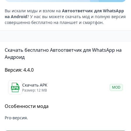
бизнеса — например, когда нужно сообщить
клиенту, что вы в отпуске, или отправить ссылку на
Вы искали моды и взлом на
Автоответчик для WhatsApp
на Android
? У нас вы можете скачать мод и полную версия
прайс-лист.
совершенно бесплатно на планшет и смартфон.
Особенности
Среди ключевых функций — гибкие условия ответа.
Можно задать триггерные фразы: например, если
Скачать бесплатно Автоответчик для WhatsApp на
сообщение содержит слово «цена», бот отправит
Андроид
определённый текст. Поддерживается создание
нескольких шаблонов, которые активируются в
Версия: 4.4.0
зависимости от ситуации. Есть опция расписания:
автоответ может работать только в рабочие часы
Скачать APK
MOD
Размер: 12 MB
или, наоборот, только в выходные.
Для удобства предусмотрен быстрый запуск
Особенности мода
автоответчика вручную, а также режим «не
беспокоить», при котором все сообщения
Pro-версия.
получают стандартный ответ. Пользователи