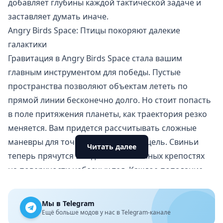
добавляет глубины каждой тактической задаче и
заставляет думать иначе.
Angry Birds Space: Птицы покоряют далекие
галактики
Гравитация в Angry Birds Space стала вашим
главным инструментом для победы. Пустые
пространства позволяют объектам лететь по
прямой линии бесконечно долго. Но стоит попасть
в поле притяжения планеты, как траектория резко
меняется. Вам придется рассчитывать сложные
маневры для точного попадания в цель. Свиньи
Читать далее
теперь прячутся в ледяных и каменных крепостях
на поверхности небесных тел. Каждое попадание
ощущается весомо и выглядит очень зрелищно.
Новые герои и уникальные способности
Мы в Telegram
Проект познакомил фанатов серии с совершенно
Ещё больше модов у нас в Telegram-канале