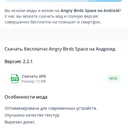
новыми видами птиц. Одна из них — Ледяная птица,
способная замораживать всё вокруг при контакте.
Вы искали моды и взлом на
Angry Birds Space на Android
?
У нас вы можете скачать мод и полную версия
Это позволяет игроку легко разбивать даже самые
совершенно бесплатно на планшет и смартфон.
твердые каменные блоки. Другой важный персонаж
в Angry Birds Space — Лазерная птица со шлемом.
Она умеет мгновенно менять направление полета
Скачать бесплатно Angry Birds Space на Андроид
по вашему клику. Такой навык незаменим для
точных ударов по укрепленным тылам врага.
Версия: 2.2.1
Каждый уровень в Angry Birds Space выглядит
уникально и самобытно. Разработчики создали
Скачать APK
MOD
сотни этапов в разных уголках вымышленной
Размер: 72 MB
вселенной. Вас ждут встречи с огромными
Особенности мода
космическими боссами на специальных уровнях.
Битвы с ними требуют особой смекалки и высокой
Оптимизирована для современных устройств.
скорости реакции. Свиньи используют
Улучшено качество текстур.
футуристичную технику для защиты своих
Вырезан донат.