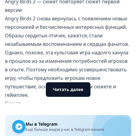
Angry Birds 2 — сюжет повторяет сюжет первой
версии
Angry Birds 2 снова вернулась с появлением новых
персонажей и бесчисленных интересных функций.
Образы сердитых птичек, кажется, стали
незабываемым воспоминанием в сердцах фанатов.
Однако, похоже, эта культовая игра надолго канула
в прошлое из-за изменения потребностей игроков
в опыте. Поэтому необходимо усовершенствовать
игру, чтобы предложить игрокам новое
путешествие, основанное на старом сюжете и
Читать далее
геймплее.
Сюжет
Как и в предыдущих версиях — Angry Birds Friends и
Angry Birds Legends, синяя свинья крадет яйца птиц.
Мы в Telegram
Во время незаконного вторжения они были
Ещё больше модов у нас в Telegram-канале