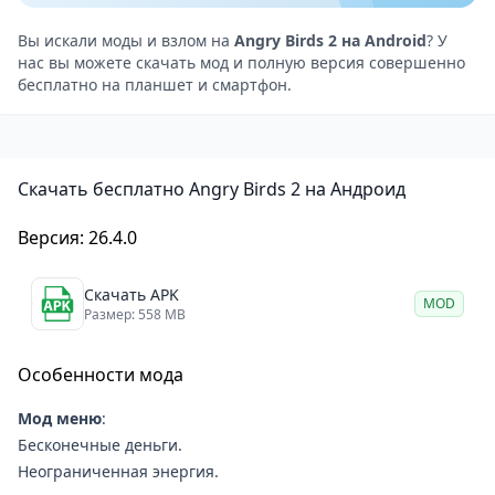
обнаружены, и это разозлило птиц. В роли главного
героя игры, Красного, геймерам необходимо
Вы искали моды и взлом на
Angry Birds 2 на Android
? У
нас вы можете скачать мод и полную версия совершенно
гоняться на воздушных шарах, чтобы поймать
бесплатно на планшет и смартфон.
врагов, одновременно ища ключ, спрятанный для
спасения своих товарищей по команде, таких как
Блюз и Бомба.
Скачать бесплатно Angry Birds 2 на Андроид
Геймплей в игре Angry Birds 2
Геймплей Angry Birds 2, похоже, остался
Версия: 26.4.0
неизменным по сравнению с оригинальной игрой.
Знакомый стиль координат
стрельбы
все еще
Скачать APK
MOD
присутствует. Вы выбираете любую птицу, чтобы
Размер: 558 MB
надеть рогатку, прицеливаетесь и отпускаете руку,
Особенности мода
чтобы выстрелить. Чтобы нанести высокий урон
противнику, игроку необходимо следить за тем,
Мод меню
:
чтобы угол выстрела был разумным, используя при
Бесконечные деньги.
этом продуманную тактику и немного удачи.
Неограниченная энергия.