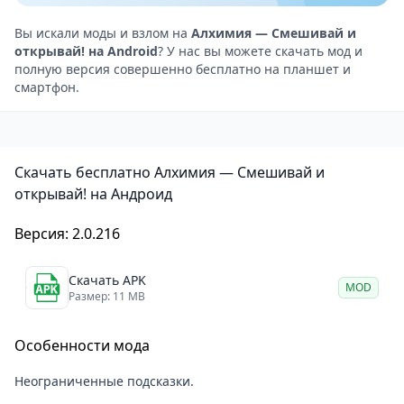
свободного творчества и экспериментов.
Чувство выполненного долга: Достижения и чувства
Вы искали моды и взлом на
Алхимия — Смешивай и
открывай! на Android
? У нас вы можете скачать мод и
восторга станут дополнительной мотивацией для
полную версия совершенно бесплатно на планшет и
продолжения игры, что является одной из главных
смартфон.
целей разработчиков.
Классическая игровая механика алхимии
Несмотря на простоту и классический геймплей
Скачать бесплатно Алхимия — Смешивай и
серии игр «Алхимия», Alchemy Merge постоянно
открывай! на Андроид
обновляется и становится всё более увлекательной.
Игровой процесс невероятно прост: вам нужно
Версия: 2.0.216
всего лишь перетаскивать элементы, чтобы
Скачать APK
соединить их. Однако найти правильную формулу
MOD
Размер: 11 MB
для создания нужного предмета не так-то просто.
Интуитивно понятный пользовательский
Особенности мода
интерфейс в игре Алхимия — Смешивай и открывай!
Неограниченные подсказки.
Интерфейс перетаскивания: Одной из сильных