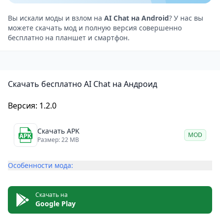
позволяющие разблокировать дополнительные
функции и возможности.
Вы искали моды и взлом на
AI Chat на Android
? У нас вы
можете скачать мод и полную версия совершенно
Среди недостатков можно отметить, что иногда
бесплатно на планшет и смартфон.
чат-бот может давать неточные или неуместные
ответы. Кроме того, некоторые функции доступны
только после покупки приложения.
Скачать бесплатно AI Chat на Андроид
AI Chat — Chat with Chatbot: общайтесь с умным
роботом на вашем Андроид-устройстве
Версия: 1.2.0
AI Chat — это отличный выбор для тех, кто хочет
пообщаться с искусственным интеллектом или
Скачать APK
MOD
просто поиграть в чат. Приложение использует
Размер: 22 MB
передовые технологии обработки естественного
Особенности мода:
языка, что позволяет ему учиться и становиться
лучше со временем.
Несмотря на некоторые недостатки, такие как не
Скачать на
Google Play
всегда точные ответы и возможность