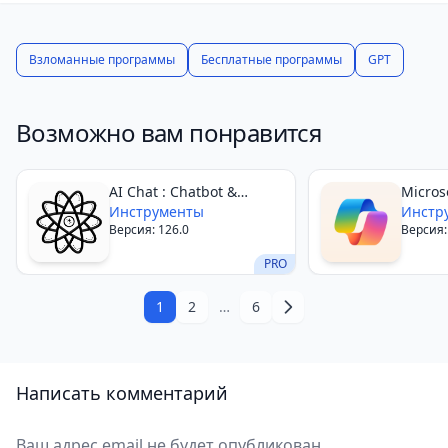
внутриигровых покупок, AI Chat — это
увлекательное и интересное приложение для
мобильных устройств на платформе Android.
Взломанные программы
Бесплатные программы
GPT
Возможно вам понравится
AI Chat : Chatbot &
​​Micro
Assistant
Инструменты
Инстр
Версия: 126.0
Версия:
PRO
1
2
…
6
Написать комментарий
Ваш адрес email не будет опубликован.