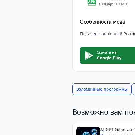
— ваш вариант.
Размер: 167 MB
AI Chat на Android — 
Это приложение станет
Особенности мода
информации и решение
Получен частичный Prem
функционал действите
творчества — смело ск
Скачать на
Google Play
Взломанные программы
Возможно вам по
AI GPT Generato