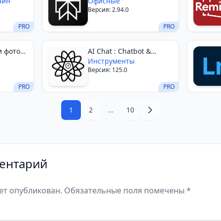
айн
Офисные
Версия: 2.94.0
PRO
PRO
и фото
AI Chat : Chatbot &
Assistant
Инструменты
Версия: 125.0
PRO
PRO
1
2
…
10
ентарий
дет опубликован. Обязательные поля помечены *