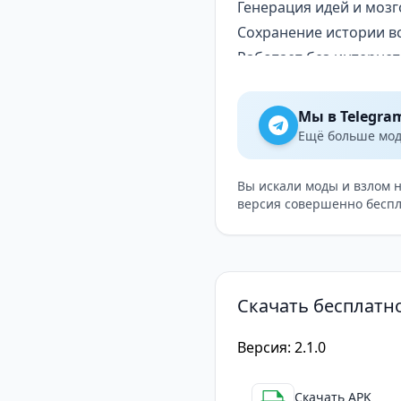
Генерация идей и моз
Сохранение истории в
Работает без интернет
Функционал и возмож
Используя приложение
Мы в Telegra
творчества и быта. И
Ещё больше модо
концепций и даже с ко
секунды.
Вы искали моды и взлом 
версия совершенно беспл
Приложение позволяет
между ними. Вы можете
Для кого подойдет
AI Chat понравится ст
Скачать бесплатно
Фрилансеры и писатели
помощь с кодом и алго
Версия: 2.1.0
В отличие от аналоги
Если вам нужен помощн
Скачать APK