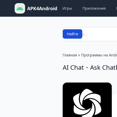
APK4Android
Игры
Приложения
Поиск
Найти
»
Главная
Программы на Andr
AI Chat・Ask Chatb