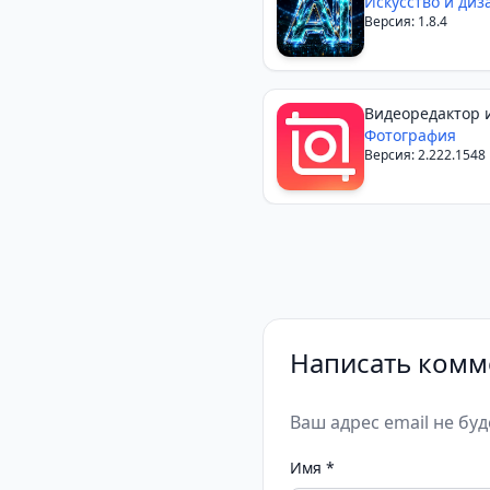
Искусство и диз
Версия: 1.8.4
Видеоредактор 
— InShot
Фотография
Версия: 2.222.1548
Написать комм
Ваш адрес email не бу
Имя
*