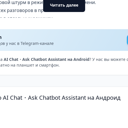
говой штурм в режиме реального времени.
Читать далее
сех разговоров в приложении.
а в отдельных режимах.
ности
, вы можете задавать вопросы по любым темам — от нау
m
И способен помочь с анализом информации, переводом
в у нас в Telegram-канале
дированием. Просто напишите запрос, и система обрабо
на
AI Chat・Ask Chatbot Assistant на Android
? У нас вы можете 
атно на планшет и смартфон.
 вести несколько параллельных бесед на разные темы,
 копировать ответы, сохранять важные диалоги или дел
удентам, которые ищут помощь с домашкой и подготовко
 AI Chat・Ask Chatbot Assistant на Андроид
 оценят возможность быстро генерировать идеи и конт
ритмами будет очень кстати.
чных приложений, здесь удобный русскоязычный интерф
ик, который всегда доступен и не требует лишних дейс