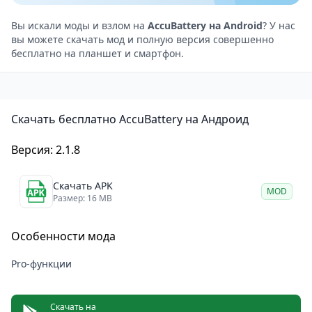
Преимущества
Помогает оптимизировать работу батареи и
Вы искали моды и взлом на
Accu​Battery на Android
? У нас
вы можете скачать мод и полную версия совершенно
продлить ее срок службы.
бесплатно на планшет и смартфон.
Предоставляет подробную информацию о зарядке
и разрядке батареи.
Полезные предупреждения о перезаряде и
Скачать бесплатно Accu​Battery на Андроид
перегреве батареи.
Простой и удобный интерфейс.
Версия: 2.1.8
Недостатки
Некоторые функции доступны только в платной
Скачать APK
MOD
версии приложения.
Размер: 16 MB
Иногда может быть неточным при определении
Особенности мода
состояния здоровья батареи.
Советы по использованию
Pro-функции
Используйте режимы зарядки для продления срока
службы батареи.
Скачать на