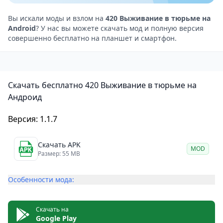
Юмористический подход к теме тюремного
заключения.
Вы искали моды и взлом на
420 Выживание в тюрьме на
Android
? У нас вы можете скачать мод и полную версия
Широкий выбор заданий и возможностей для
совершенно бесплатно на планшет и смартфон.
выживания в тюрьме.
Система крафтинга, позволяющая создавать
различные предметы.
Скачать бесплатно 420 Выживание в тюрьме на
Простая и понятная графика и управление.
Андроид
Недостатки
В игре присутствует реклама, которую можно
Версия: 1.1.7
удалить только за плату.
Некоторые игроки могут найти игру слишком
Скачать APK
MOD
Размер: 55 MB
простой или повторяющейся.
420 Выживание в тюрьме
— это увлекательная
Особенности мода:
игра, которая приглашает вас погрузиться в
необычный мир тюремного заключения с
Скачать на
интеерсными испытаниями. Игра сочетает в себе
Google Play