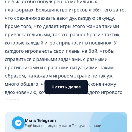
не был особо популярен на мобильных
платформах. Большинство игроков любят его за то,
что сражения захватывают дух каждую секунду.
Кроме того, что делает игры этого жанра такими
привлекательными, так это разнообразие тактик,
которые каждый игрок привносит в поединок. У
каждого игрока есть свои планы на бой, чтобы
справиться с разными задачами, с разными
противниками и с разными ситуациями. Таким
образом, на каждом игровом экране не так уж
много общего, что способствует бесконечному
Читать далее
вдохновению, которое есть не у каждого игрового
жанра.
Хотите услышать отличную подсказку о жанре
файтинга? Это 1v1.LOL, продукт издателя
Мы в Telegram
JustPlay.LOL. Эта игра не только обладает
Ещё больше модов у нас в Telegram-канале