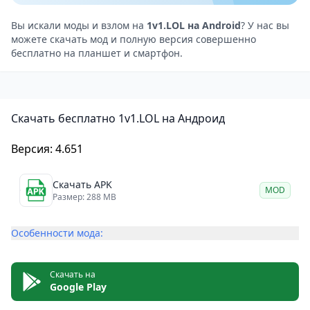
классическим файтинговым геймплеем, но и
сочетает в себе стрелковые и тактические
Вы искали моды и взлом на
1v1.LOL на Android
? У нас вы
можете скачать мод и полную версия совершенно
элементы. Более того, она позволяет геймерам
бесплатно на планшет и смартфон.
участвовать в увлекательных онлайн-сражениях с
бесчисленным количеством различных
противников по всему миру. Кроме того, эта игра
Скачать бесплатно 1v1.LOL на Андроид
обладает красивой графической платформой и
уникальным контроллером. Все это обещает
Версия: 4.651
подарить великолепные впечатления, которых так
долго ждал каждый геймер.
Скачать APK
MOD
Геймплей
Размер: 288 MB
Задача каждого игрока в
1v1.LOL
— использовать
Особенности мода:
оружие для борьбы с другими противниками в
матче 1v1. Действие происходит в большом
пространстве, но без каких-либо препятствий.
Скачать на
Google Play
Вместо этого игрокам нужно найти способ