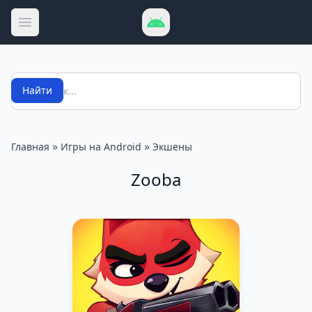
Открыть меню
Поиск
Найти
»
»
Главная
Игры на Android
Экшены
Zooba