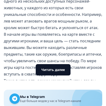
одного из нескольких доступных персонажей-
животных, у каждого из которых есть свои
уникальные способности и особенности. Например,
лев может атаковать врагов мощным рыком, а
кролик может быстро бегать и уклоняться от атак.
В начале игры вы появляетесь на карте вместе с
другими игроками, и ваша цель — стать последним
выжившим. Вы можете находить различные
предметы, такие как оружие, боеприпасы и аптечки,
чтобы увеличить свои шансы на победу. По мере
игры карта постепенно сужается, заставляя игроков
Читать далее
вступать в схватки друг с другом.
Также в игре есть режим командной игры, где вы
можете объединиться с другими игроками и
сражаться против вражеской команды. Это делает
Мы в Telegram
игру ещё более динамичной и увлекательной.
Ещё больше модов у нас в Telegram-канале