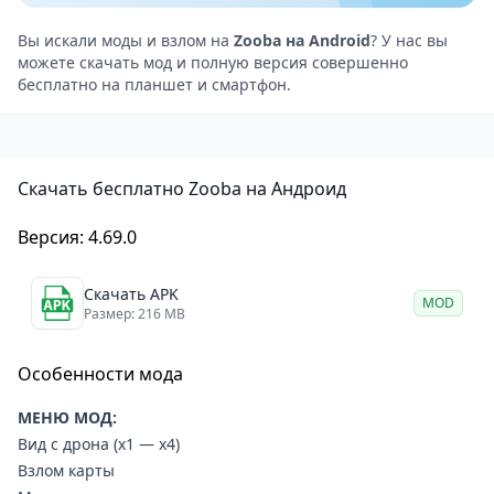
Графика и звук
Zooba — это игра с яркой и качественной графикой,
Вы искали моды и взлом на
Zooba на Android
? У нас вы
можете скачать мод и полную версия совершенно
которая выполнена в стиле мультфильма.
бесплатно на планшет и смартфон.
Персонажи и окружение проработаны до
мельчайших деталей и выглядят привлекательно.
Анимация в игре плавная и реалистичная, что
Скачать бесплатно Zooba на Андроид
делает игровой процесс ещё более увлекательным.
Звуковые эффекты и музыкальное сопровождение
Версия: 4.69.0
также хорошо дополняют игру, создавая
динамичное и весёлое настроение. У каждого
Скачать APK
MOD
персонажа есть свои уникальные звуки и озвучка,
Размер: 216 MB
что придаёт им больше индивидуальности.
Особенности мода
Zooba — динамичные битвы в стиле «королевской
битвы» с яркими персонажами и великолепной
МЕНЮ МОД:
графикой
Вид с дрона (x1 — x4)
Zooba — это увлекательная игра в жанре
Взлом карты