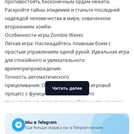
противостоять бесконечным ордам нежити.
Раскройте тайны эпидемии и станьте последней
надеждой человечества в мире, охваченном
вторжением зомби.
Особенности игры Zombie Waves
Лёгкая игра: Наслаждайтесь плавным боем с
простым управлением одной рукой. Идеальная игра
для спокойного и увлекательного
времяпрепровождения.
Точность автоматического
прицеливания: Оптимизированный игровой
Читать далее
процесс с функцией автоматического
прицеливания, гарантирующей точность каждого
выстрела.
Сеансы быстрой игры: Идеально подходят для
Мы в Telegram
перерывов — игровые раунды длятся всего 6–12
Ещё больше модов у нас в Telegram-канале