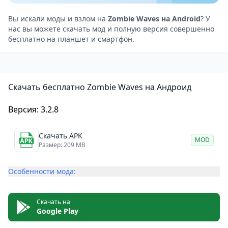
минут.
Игровой процесс в режиме
Вы искали моды и взлом на
Zombie Waves на Android
? У
нас вы можете скачать мод и полную версия совершенно
ожидания: Зарабатывайте награды, даже когда вы
бесплатно на планшет и смартфон.
не в сети, благодаря механике AFK.
Система развития
Стратегическая игра за героя: Выбирайте из
Скачать бесплатно Zombie Waves на Андроид
множества уникальных героев, каждый из которых
обладает своими уникальными способностями.
Версия: 3.2.8
Комбинируйте оружие и навыки, чтобы проложить
свой путь к победе.
Скачать APK
MOD
Роботы-компаньоны: Улучшите свои боевые
Размер: 209 MB
возможности с помощью настраиваемых роботов-
Особенности мода:
напарников.
Разнообразное снаряжение: Соберите
разнообразное снаряжение, чтобы пополнить свой
Скачать на
Google Play
арсенал и справиться с новыми испытаниями.