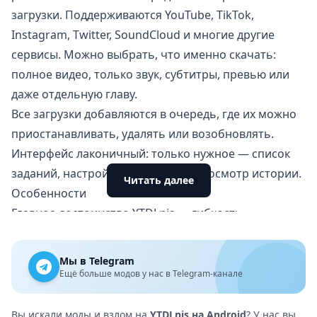
загрузки. Поддерживаются
YouTube
,
TikTok
,
Instagram, Twitter, SoundCloud и многие другие
сервисы. Можно выбрать, что именно скачать:
полное видео, только звук, субтитры, превью или
даже отдельную главу.
Все загрузки добавляются в очередь, где их можно
приостанавливать, удалять или возобновлять.
Интерфейс лаконичный: только нужное — список
заданий, настройки форматов и просмотр истории.
Читать далее
Особенности
Главное достоинство YTDLnis — гибкость.
Пользователь сам настраивает:
формат (MP4, WebM, MP3, FLAC и др.);
Мы в Telegram
разрешение (включая 1080p, 4K);
Ещё больше модов у нас в Telegram-канале
тип загрузки (видео, аудио, только субтитры);
отрезки по времени или главам.
Вы искали моды и взлом на
YTDLnis на Android
? У нас вы