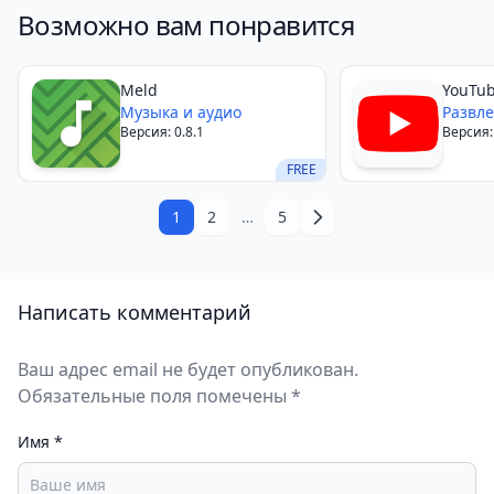
Возможно вам понравится
отличное решение для тех, кто делает офлайн-
подборки, архивирует плейлисты или работает с
видеофрагментами.
Meld
YouTub
Музыка и аудио
Развл
Версия: 0.8.1
Версия:
FREE
1
2
…
5
Написать комментарий
Ваш адрес email не будет опубликован.
Обязательные поля помечены *
Имя
*