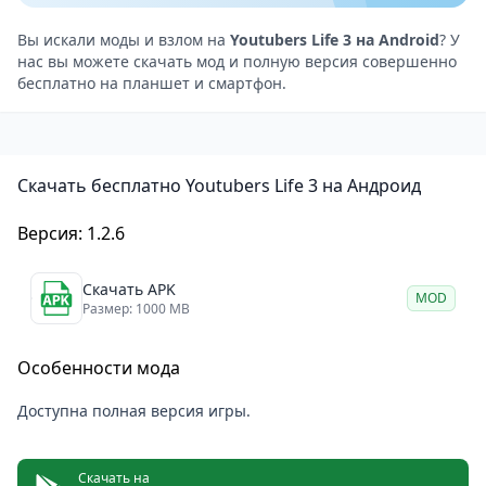
улучшить результаты ваших игровых обзоров.
Профессиональное оборудование — это залог
Вы искали моды и взлом на
Youtubers Life 3 на Android
? У
нас вы можете скачать мод и полную версия совершенно
высоких просмотров и лояльности аудитории.
бесплатно на планшет и смартфон.
Развитие канала невозможно без помощи
квалифицированных специалистов. Нанимайте
редакторов и финансистов для оптимизации
Скачать бесплатно Youtubers Life 3 на Андроид
рабочих процессов. Персональные тренеры в
Youtubers Life 3 помогут сохранить высокую
Версия: 1.2.6
продуктивность. Делегируйте задачи, чтобы
сосредоточиться на творческих идеях. Команда
Скачать APK
MOD
профессионалов превратит вашу маленькую
Размер: 1000 MB
студию в настоящий медиахолдинг. Управляйте
Особенности мода
персоналом грамотно для достижения
максимального результата.
Доступна полная версия игры.
События и полезные связи
Популярность открывает двери на самые
Скачать на