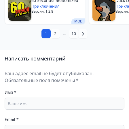
60 Seconds! Reatomized
Duck D
достойны звания легенды.
Приключения
Прикл
Версия: 1.2.8
Версия:
MOD
1
2
…
10
Написать комментарий
Ваш адрес email не будет опубликован.
Обязательные поля помечены *
Имя
*
Email
*