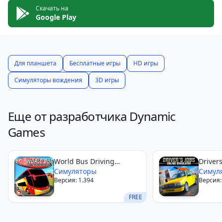
Скачать на
Google Play
Для планшета
Бесплатные игры
HD игры
Симуляторы вождения
3D игры
Еще от разработчика Dynamic
Games
World Bus Driving
Driver
Simulator
Симуляторы
Simula
Симул
Версия: 1.394
Версия:
FREE