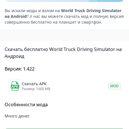
World Truck Driving Simulator — отличный выбор
для любителей симуляторов и грузовых перевозок.
Вы искали моды и взлом на
World Truck Driving Simulator
на Android
? У нас вы можете скачать мод и полную версия
В игре вас ждёт реалистичная физика и графика,
совершенно бесплатно на планшет и смартфон.
большой открытый мир и разнообразие грузовиков
и грузов. Это делает игру увлекательной и
захватывающей.
Скачать бесплатно World Truck Driving Simulator на
Однако стоит учитывать, что игра может не
Андроид
подойти тем, кто не любит высокие системные
требования или кому не нравятся повторяющиеся
Версия: 1.422
элементы игрового процесса.
Скачать APK
MOD
Размер: 1000 MB
Особенности мода
Много денег.