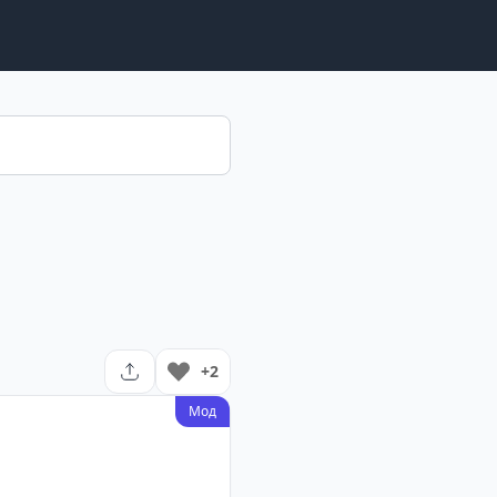
+2
Мод