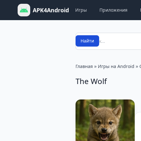
APK4Android
Игры
Приложения
Поиск
Найти
»
»
Главная
Игры на Android
The Wolf