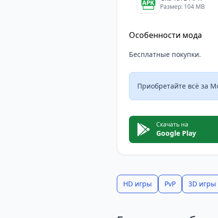
Хотя некоторые игроки
Размер: 104 MB
предлагает разнообра
Особенности мода
Бесплатные покупки.
Приобретайте всё за Мо
Скачать на
Google Play
HD игры
PvP
3D игры