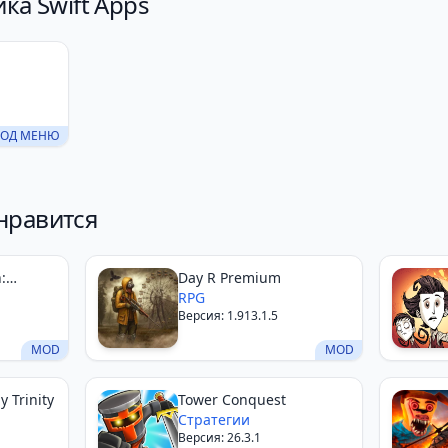
ка Swift Apps
ОД МЕНЮ
нравится
:
Day R Premium
RPG
Версия: 1.913.1.5
MOD
MOD
 Trinity
Tower Conquest
Стратегии
Версия: 26.3.1