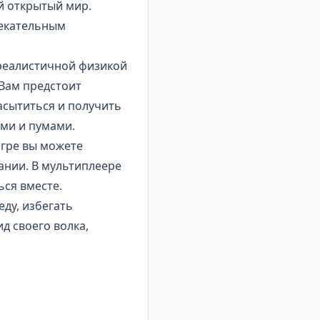
й открытый мир.
лекательным
 реалистичной физикой
 Вам предстоит
асытиться и получить
ями и пумами.
игре вы можете
ании. В мультиплеере
ься вместе.
еду, избегать
д своего волка,