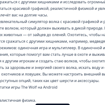
 сражаться с другими хищниками и исследовать огромны
таться красивой графикой, реалистичной физикой и ув
лечёт вас на долгие часы.
 увлекательный симулятор волка с красивой графикой и
ете волком, который должен выживать в дикой природе.
х животных — от зайцев до оленей. Охотитесь, чтобы н
тся сражаться с другими хищниками, например, медвед
 режимов: одиночная игра и мультиплеер. В одиночной 
ния, которые помогут вам стать лучше в охоте и выжив
к другим игрокам и создать стаю волков, чтобы охотит
ь за здоровьем и энергией своего волка, искать воду и 
 охотников и ловушек. Вы можете настроить внешний ви
оступных опций, таких как цвет шерсти и аксессуары.
атки игры The Wolf на Android
алистичная физика
.