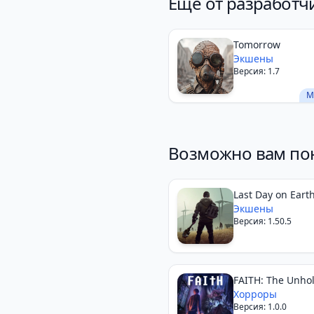
Еще от разработчи
Tomorrow
Экшены
Версия: 1.7
М
Возможно вам по
Last Day on Earth
Survival
Экшены
Версия: 1.50.5
FAITH: The Unholy
Хорроры
Версия: 1.0.0