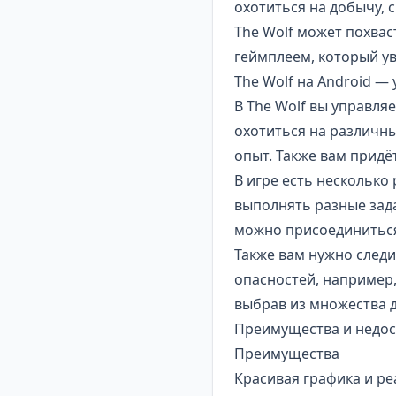
охотиться на добычу,
The Wolf может похвас
геймплеем, который ув
The Wolf на Android —
В The Wolf вы управля
охотиться на различны
опыт. Также вам придё
В игре есть несколько
выполнять разные зада
можно присоединиться 
Также вам нужно следит
опасностей, например,
выбрав из множества д
Преимущества и недост
Преимущества
Красивая графика и
ре