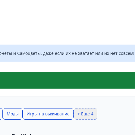
 могут посчитать задания в игре повторяющимися, в це
зный геймплей и множество возможностей для исследов
неты и Самоцветы, даже если их не хватает или их нет совсем!
Моды
Игры на выживание
+ Еще 4