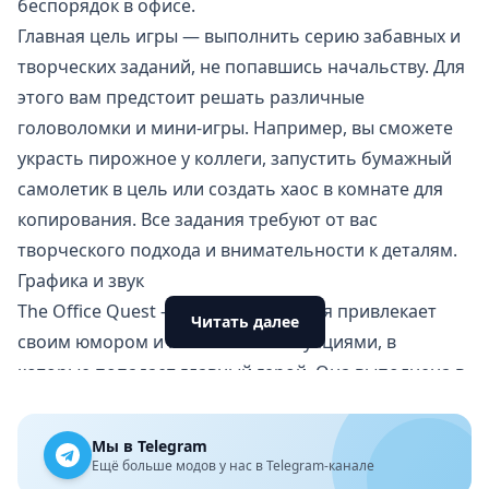
беспорядок в офисе.
Главная цель игры — выполнить серию забавных и
творческих заданий, не попавшись начальству. Для
этого вам предстоит решать различные
головоломки и мини-игры. Например, вы сможете
украсть пирожное у коллеги, запустить бумажный
самолетик в цель или создать хаос в комнате для
копирования. Все задания требуют от вас
творческого подхода и внимательности к деталям.
Графика и звук
The Office Quest — это игра, которая привлекает
Читать далее
своим юмором и комичными ситуациями, в
которые попадает главный герой. Она выполнена в
простом и минималистичном графическом стиле,
что добавляет ей особого шарма.
Мы в Telegram
Звуковое сопровождение игры также на высоте.
Ещё больше модов у нас в Telegram-канале