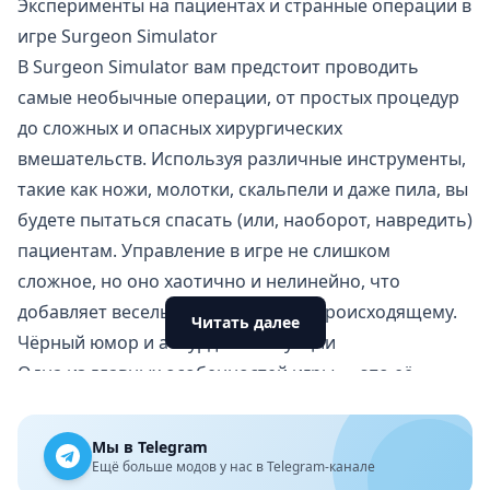
Эксперименты на пациентах и странные операции в
игре Surgeon Simulator
В Surgeon Simulator вам предстоит проводить
самые необычные операции, от простых процедур
до сложных и опасных хирургических
вмешательств. Используя различные инструменты,
такие как ножи, молотки, скальпели и даже пила, вы
будете пытаться спасать (или, наоборот, навредить)
пациентам. Управление в игре не слишком
сложное, но оно хаотично и нелинейно, что
добавляет веселья и абсурдности происходящему.
Читать далее
Чёрный юмор и абсурдные ситуации
Одна из главных особенностей игры — это её
чёрный юмор и комичные ситуации. Каждая
операция превращается в настоящий фарс, ведь
Мы в Telegram
управление не всегда интуитивно понятное, а
Ещё больше модов у нас в Telegram-канале