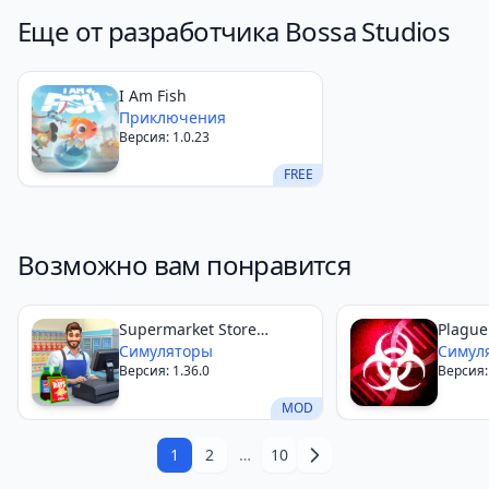
хирургические операции, полные нелепых и
Еще от разработчика Bossa Studios
комичных моментов. Если вам нравятся игры с
необычным, черным юмором, где абсурдные
ситуации и нелинейное управление создают
I Am Fish
Приключения
веселье, то эта игра станет отличным выбором для
Версия: 1.0.23
вашего устройства.
FREE
Возможно вам понравится
Supermarket Store
Plague
Simulator
Симуляторы
Симул
Версия: 1.36.0
Версия:
MOD
1
2
…
10