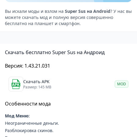
подозрительное поведение, созывается собрание,
где решается судьба “обвинённых”.
Вы искали моды и взлом на
Super Sus на Android
? У нас вы
можете скачать мод и полную версия совершенно
Стратегия предателей: Устраивайте диверсии,
бесплатно на планшет и смартфон.
устраняйте игроков и оставайтесь незамеченными.
Игра позволяет играть в разных режимах, включая
глобальные онлайн-сессии и игры с друзьями.
Скачать бесплатно Super Sus на Андроид
Графика и интерфейс
Игра обладает яркой и мультяшной графикой, что
Версия: 1.43.21.031
делает её доступной и интересной для игроков всех
возрастов. Интуитивно понятный интерфейс
Скачать APK
MOD
обеспечивает лёгкое управление на Android, даже в
Размер: 145 MB
самые напряжённые моменты.
Особенности мода
Почему стоит скачать Super Sus на Android
Разнообразие ролей и задач, добавляющее глубину
Мод Меню:
игре.
Неограниченные деньги.
Интерактивный мультиплеер, где важна каждая
Разблокировка скинов.