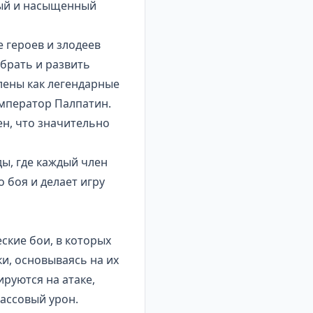
ный и насыщенный
е героев и злодеев
обрать и развить
лены как легендарные
 Император Палпатин.
н, что значительно
ы, где каждый член
о боя и делает игру
ские бои, в которых
и, основываясь на их
руются на атаке,
ассовый урон.