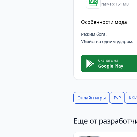
этой игре вас ждут ув
Размер: 151 MB
система развития. Есл
способом провести св
Особенности мода
Режим бога.
Убийство одним ударом.
Скачать на
Google Play
Онлайн игры
PvP
КК
Еще от разработч