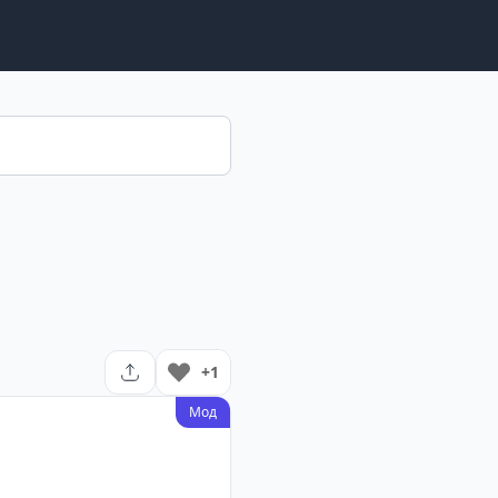
+1
Мод