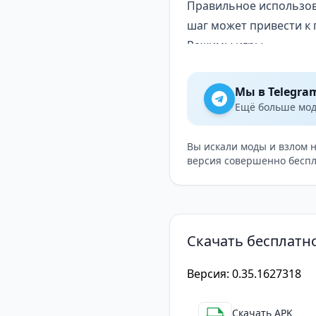
Правильное использова
шаг может привести к
Режимы игры
Игра предлагает множ
процесс новые грани и
Мы в Telegra
разделённые на Легион
Ещё больше модо
игроков, а для любите
борьбы с могуществе
Вы искали моды и взлом 
версия совершенно беспл
Система улучшений
Одним из ключевых эл
уровни, улучшать спос
героя можно открыть н
Скачать бесплатно
мотивации добавляет и
команду.
Версия: 0.35.1627318
Star Wars: Галактика 
Star Wars: Galaxy of H
Скачать APK