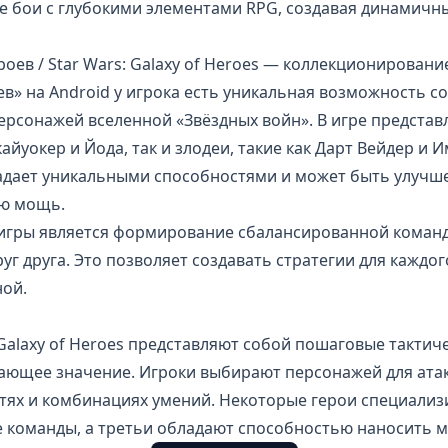
е бои с глубокими элементами RPG, создавая динамич
ероев / Star Wars: Galaxy of Heroes — коллекционировани
оев» на Android у игрока есть уникальная возможность с
ерсонажей вселенной «Звёздных войн». В игре представ
кайуокер и Йода, так и злодеи, такие как Дарт Вейдер и
дает уникальными способностями и может быть улучше
ую мощь.
гры является формирование сбалансированной команд
г друга. Это позволяет создавать стратегии для каждог
ной.
 Galaxy of Heroes представляют собой пошаговые тактиче
ающее значение. Игроки выбирают персонажей для атак
тях и комбинациях умений. Некоторые герои специализи
е команды, а третьи обладают способностью наносить м