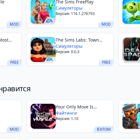
le
The Sims FreePlay
Симуляторы
Версия: 116.1.276793
MOD
MOD
Most
The Sims Labs: Town
Stories
Симуляторы
Версия: 0.0.3
FREE
FREE
нравится
Your Only Move Is
HUSTLE
Файтинги
Версия: 1.10
MOD
ВЗЛОМ