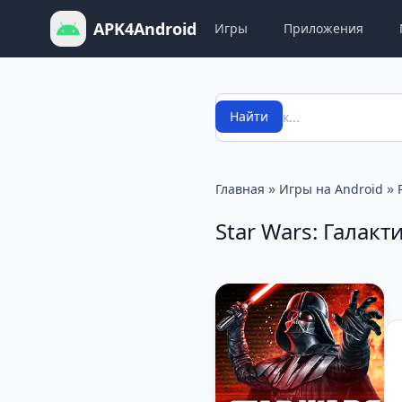
APK4Android
Игры
Приложения
Поиск
Найти
»
»
Главная
Игры на Android
Star Wars: Галакт